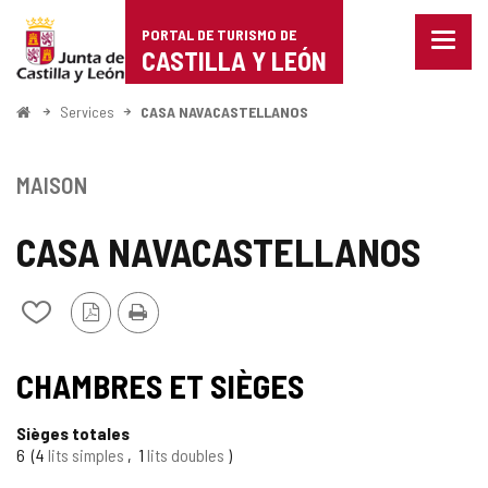
Portal
Passer au contenu
PORTAL DE TURISMO DE
Menu
de
CASTILLA Y LEÓN
fermé
Affich
Turismo
les
<
Services
CASA NAVACASTELLANOS
optio
Accueil
de
de
naviga
Castilla
MAISON
y
CASA NAVACASTELLANOS
León
Version
Imprimer
Ajouter/retirer
PDF
le
contenu
de
CHAMBRES ET SIÈGES
cahiers
Sièges totales
6
4
lits simples
1
lits doubles