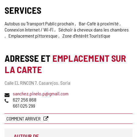
SERVICES
Autobus ou Transport Public prochain
Bar-Café à proximité
Connexion Internet / Wi-Fi
Séchoir à cheveux dans les chambres
Emplacement pittoresque
Zone d'Intérêt Touristique
ADRESSE ET
EMPLACEMENT SUR
LA CARTE
Adresse
Calle EL RINCON 7.
Casarejos.
Soria
postale
Adresse
sanchez.pinelo.p@gmail.com
de
Téléphones
627 256 868
courrier
661 025 299
électronique
COMMENT ARRIVER
AUTOUR DE