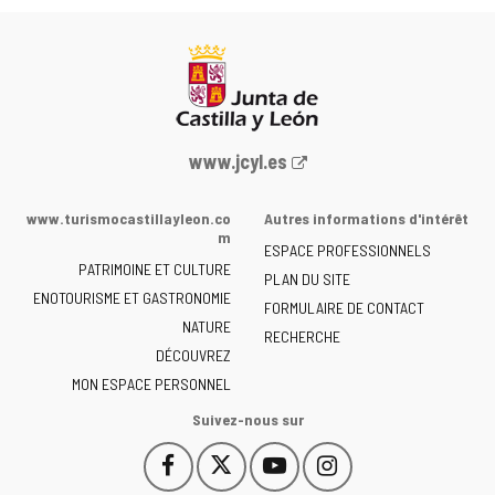
Portail
www.jcyl.es
Web
de
www.turismocastillayleon.co
Autres informations d'intérêt
la
m
ESPACE PROFESSIONNELS
Junta
PATRIMOINE ET CULTURE
de
PLAN DU SITE
ENOTOURISME ET GASTRONOMIE
Castilla
FORMULAIRE DE CONTACT
NATURE
y
RECHERCHE
León
DÉCOUVREZ
-
MON ESPACE PERSONNEL
Suivez-nous sur
Facebook
X
YouTube
Instagram
Este
Este
Este
Este