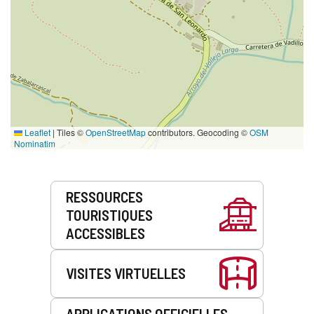
Leaflet
|
Tiles ©
OpenStreetMap
contributors. Geocoding ©
OSM
Nominatim
Prestations
RESSOURCES
de
TOURISTIQUES
service
ACCESSIBLES
VISITES VIRTUELLES
APPLICATIONS OFFICIELLES