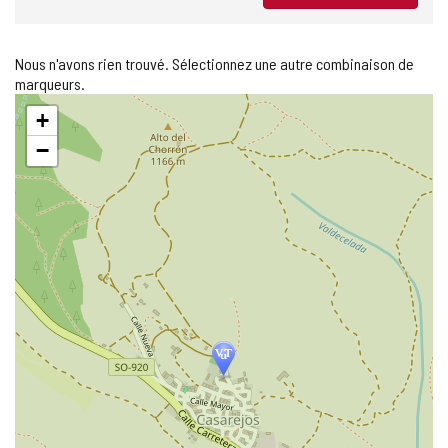
Nous n'avons rien trouvé. Sélectionnez une autre combinaison de
marqueurs.
Sauter
+
la
carte
−