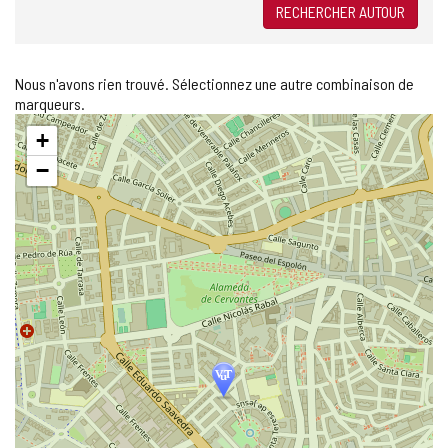
RECHERCHER AUTOUR
Nous n'avons rien trouvé. Sélectionnez une autre combinaison de
marqueurs.
Sauter
+
la
carte
−