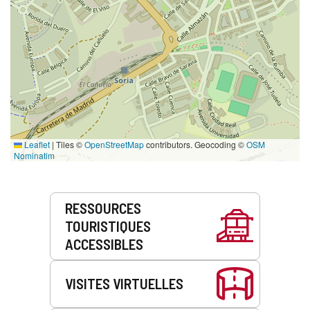
Leaflet
|
Tiles ©
OpenStreetMap
contributors. Geocoding ©
OSM
Nominatim
Prestations
RESSOURCES
de
TOURISTIQUES
service
ACCESSIBLES
VISITES VIRTUELLES