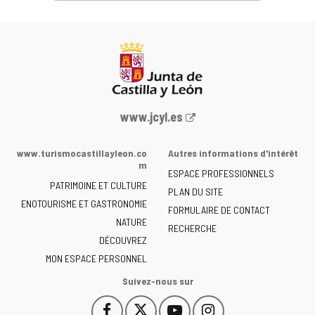
Portail
www.jcyl.es
Web
de
www.turismocastillayleon.co
Autres informations d'intérêt
la
m
ESPACE PROFESSIONNELS
Junta
PATRIMOINE ET CULTURE
de
PLAN DU SITE
ENOTOURISME ET GASTRONOMIE
Castilla
FORMULAIRE DE CONTACT
NATURE
y
RECHERCHE
León
DÉCOUVREZ
-
MON ESPACE PERSONNEL
Suivez-nous sur
Facebook
X
YouTube
Instagram