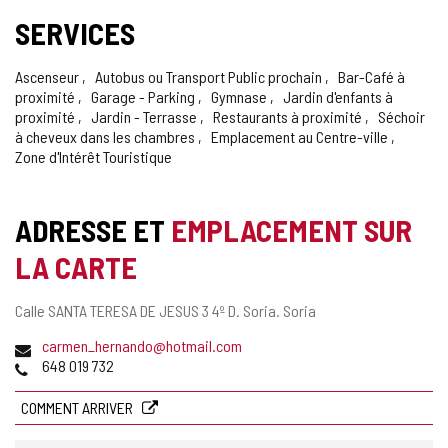
SERVICES
Ascenseur
Autobus ou Transport Public prochain
Bar-Café à
proximité
Garage - Parking
Gymnase
Jardin d'enfants à
proximité
Jardin - Terrasse
Restaurants à proximité
Séchoir
à cheveux dans les chambres
Emplacement au Centre-ville
Zone d'Intérêt Touristique
ADRESSE ET
EMPLACEMENT SUR
LA CARTE
Adresse
Calle SANTA TERESA DE JESUS 3 4º D.
Soria.
Soria
postale
Adresse
carmen_hernando@hotmail.com
de
Téléphones
648 019 732
courrier
électronique
COMMENT ARRIVER