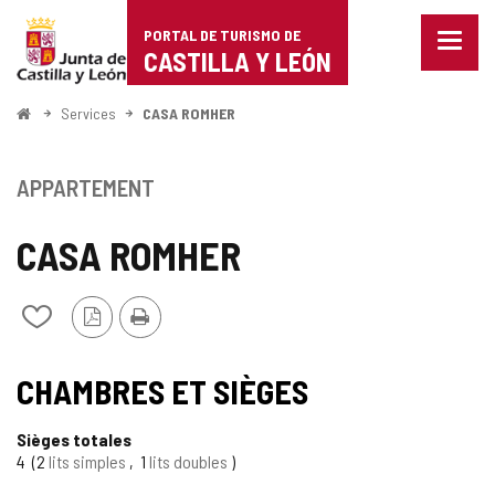
Portal
Passer au contenu
PORTAL DE TURISMO DE
Menu
de
CASTILLA Y LEÓN
fermé
Affich
Turismo
les
<
Services
CASA ROMHER
optio
Accueil
de
de
naviga
Castilla
APPARTEMENT
y
CASA ROMHER
León
Version
Imprimer
Ajouter/retirer
PDF
le
contenu
TIPO
de
CHAMBRES ET SIÈGES
cahiers
Sièges totales
4
2
lits simples
1
lits doubles