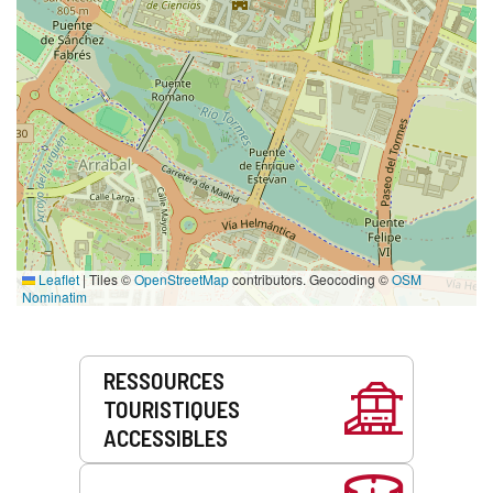
Leaflet
|
Tiles ©
OpenStreetMap
contributors. Geocoding ©
OSM
Nominatim
Prestations
RESSOURCES
de
TOURISTIQUES
service
ACCESSIBLES