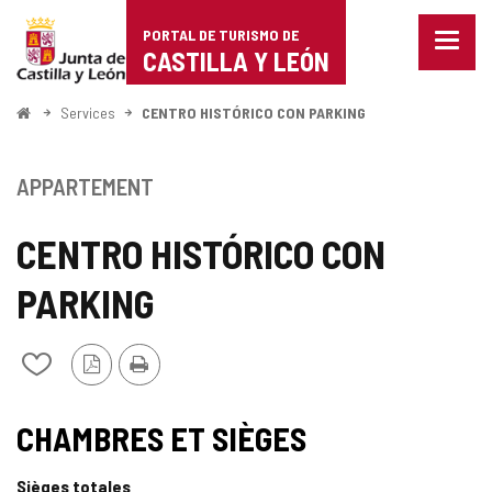
Portal
Passer au contenu
PORTAL DE TURISMO DE
Menu
de
CASTILLA Y LEÓN
fermé
Affich
Turismo
les
<
Services
CENTRO HISTÓRICO CON PARKING
optio
Accueil
de
de
naviga
Castilla
APPARTEMENT
y
CENTRO HISTÓRICO CON
León
PARKING
Version
Imprimer
Ajouter/retirer
PDF
le
contenu
de
CHAMBRES ET SIÈGES
cahiers
Sièges totales