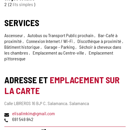
2
2
lits simples
SERVICES
Ascenseur
Autobus ou Transport Public prochain
Bar-Café à
proximité
Connexion Internet / Wi-Fi
Discothèque à proximité
Bâtiment historique
Garage - Parking
Séchoir à cheveux dans
les chambres
Emplacement au Centre-ville
Emplacement
pittoresque
ADRESSE ET
EMPLACEMENT SUR
LA CARTE
Adresse
Calle LIBREROS 16 BJº C.
Salamanca.
Salamanca
postale
Adresse
elisalimkim@gmail.com
de
Téléphones
691 549 842
courrier