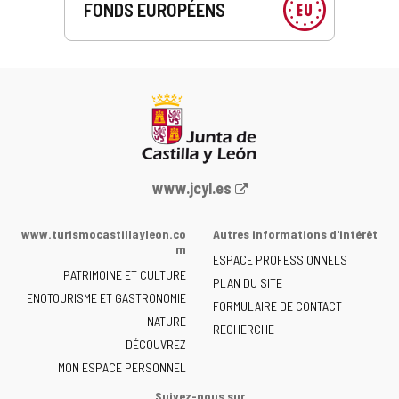
FONDS EUROPÉENS
Portail
www.jcyl.es
Web
de
www.turismocastillayleon.co
Autres informations d'intérêt
la
m
ESPACE PROFESSIONNELS
Junta
PATRIMOINE ET CULTURE
de
PLAN DU SITE
ENOTOURISME ET GASTRONOMIE
Castilla
FORMULAIRE DE CONTACT
NATURE
y
RECHERCHE
León
DÉCOUVREZ
-
MON ESPACE PERSONNEL
Suivez-nous sur