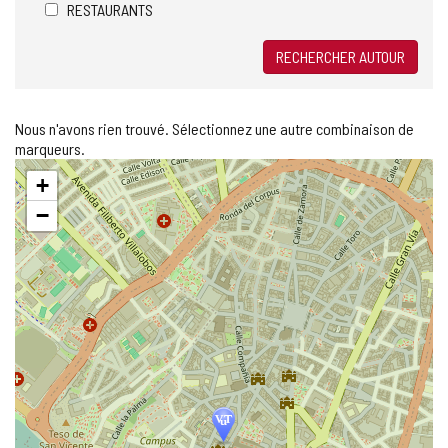
RESTAURANTS
RECHERCHER AUTOUR
Nous n'avons rien trouvé. Sélectionnez une autre combinaison de
marqueurs.
Sauter
+
la
carte
−