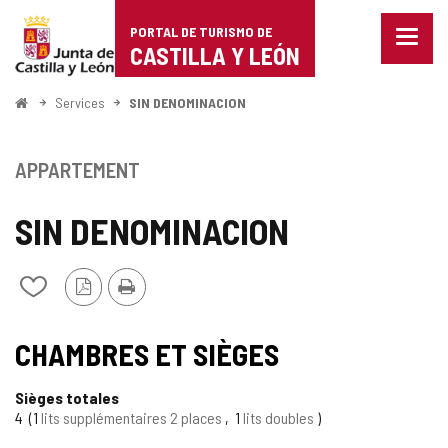
Portal
Passer au contenu
PORTAL DE TURISMO DE
Menu
de
CASTILLA Y LEÓN
fermé
Affich
Turismo
les
<
Services
SIN DENOMINACION
optio
Accueil
de
de
naviga
Castilla
APPARTEMENT
y
SIN DENOMINACION
León
Version
Imprimer
Ajouter/retirer
PDF
le
contenu
de
CHAMBRES ET SIÈGES
cahiers
Sièges totales
4
1
lits supplémentaires 2 places
1
lits doubles