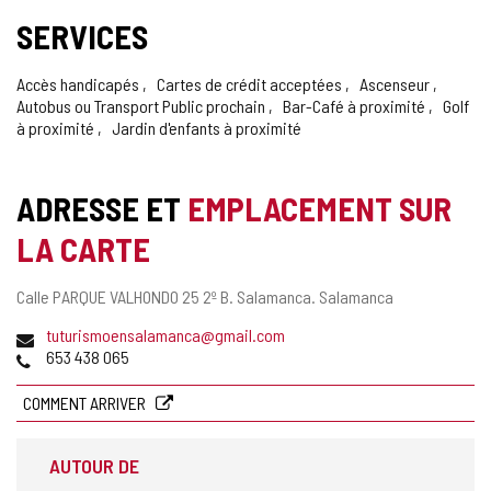
SERVICES
Accès handicapés
Cartes de crédit acceptées
Ascenseur
Autobus ou Transport Public prochain
Bar-Café à proximité
Golf
à proximité
Jardin d'enfants à proximité
ADRESSE ET
EMPLACEMENT SUR
LA CARTE
Adresse
Calle PARQUE VALHONDO 25 2º B.
Salamanca.
Salamanca
postale
Adresse
tuturismoensalamanca@gmail.com
de
Téléphones
653 438 065
courrier
électronique
COMMENT ARRIVER
AUTOUR DE