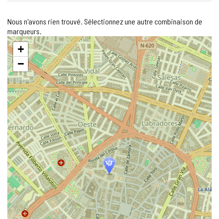
Nous n'avons rien trouvé. Sélectionnez une autre combinaison de
marqueurs.
Sauter
+
la
carte
−