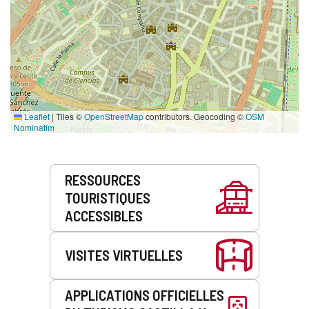
Leaflet
|
Tiles ©
OpenStreetMap
contributors. Geocoding ©
OSM
Nominatim
Prestations
RESSOURCES
de
TOURISTIQUES
service
ACCESSIBLES
VISITES VIRTUELLES
APPLICATIONS OFFICIELLES