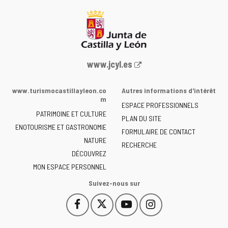
Portail
www.jcyl.es
Web
de
www.turismocastillayleon.co
Autres informations d'intérêt
la
m
ESPACE PROFESSIONNELS
Junta
PATRIMOINE ET CULTURE
de
PLAN DU SITE
ENOTOURISME ET GASTRONOMIE
Castilla
FORMULAIRE DE CONTACT
NATURE
y
RECHERCHE
León
DÉCOUVREZ
-
MON ESPACE PERSONNEL
Suivez-nous sur
Facebook
X
YouTube
Instagram
Este
Este
Este
Este
enlace
enlace
enlace
enlace