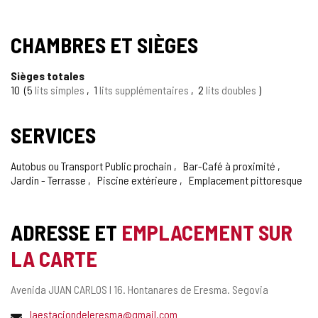
CHAMBRES ET SIÈGES
Sièges totales
10
5
lits simples
1
lits supplémentaires
2
lits doubles
SERVICES
Autobus ou Transport Public prochain
Bar-Café à proximité
Jardin - Terrasse
Piscine extérieure
Emplacement pittoresque
ADRESSE ET
EMPLACEMENT SUR
LA CARTE
Adresse
Avenida JUAN CARLOS I 16.
Hontanares de Eresma.
Segovia
postale
Adresse
laestaciondeleresma@gmail.com