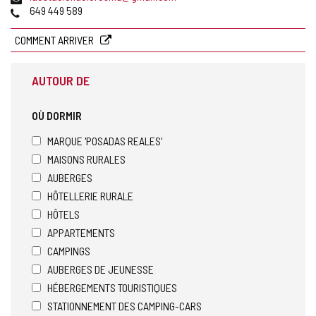
de
Téléphones
649 449 589
courrier
électronique
COMMENT ARRIVER
AUTOUR DE
OÙ DORMIR
MARQUE 'POSADAS REALES'
MAISONS RURALES
AUBERGES
HÔTELLERIE RURALE
HÔTELS
APPARTEMENTS
CAMPINGS
AUBERGES DE JEUNESSE
HÉBERGEMENTS TOURISTIQUES
STATIONNEMENT DES CAMPING-CARS