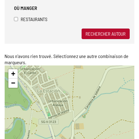
OÙ MANGER
RESTAURANTS
RECHERCHER AUTOUR
Nous n'avons rien trouvé. Sélectionnez une autre combinaison de
marqueurs.
Sauter
+
la
carte
−