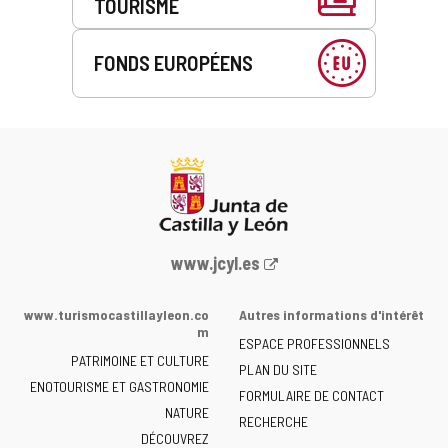
TOURISME
FONDS EUROPÉENS
Portail
www.jcyl.es
Web
de
www.turismocastillayleon.co
Autres informations d'intérêt
la
m
ESPACE PROFESSIONNELS
Junta
PATRIMOINE ET CULTURE
de
PLAN DU SITE
ENOTOURISME ET GASTRONOMIE
Castilla
FORMULAIRE DE CONTACT
NATURE
y
RECHERCHE
León
DÉCOUVREZ