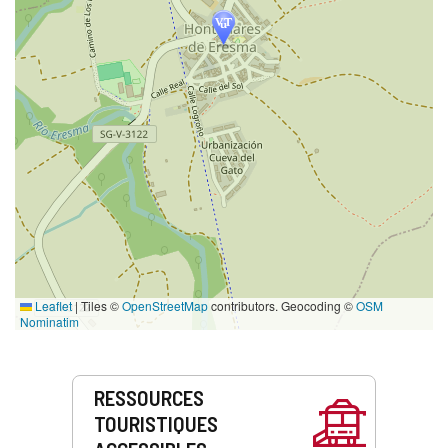
Leaflet
|
Tiles ©
OpenStreetMap
contributors. Geocoding ©
OSM
Nominatim
Prestations
RESSOURCES
de
TOURISTIQUES
service