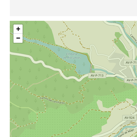
Sauter
+
la
carte
−