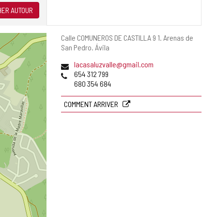
ER AUTOUR
Adresse
Calle COMUNEROS DE CASTILLA 9 1.
Arenas de
postale
San Pedro.
Ávila
Adresse
lacasaluzvalle@gmail.com
de
Téléphones
654 312 799
courrier
680 354 684
électronique
COMMENT ARRIVER