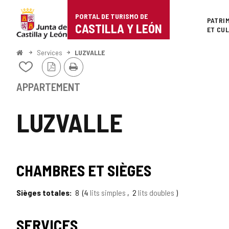
Portal
Passer au contenu
PORTAL DE TURISMO DE
Superi
PATRI
de
CASTILLA Y LEÓN
ET CU
Turismo
<
Services
LUZVALLE
Accueil
Version
Imprimer
de
Ajouter/retirer
PDF
le
Castilla
contenu
APPARTEMENT
de
y
cahiers
LUZVALLE
León
CHAMBRES ET SIÈGES
Sièges totales
8
4
lits simples
2
lits doubles
SERVICES