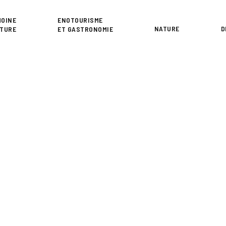
or
MOINE
ENOTOURISME
NATURE
D
LTURE
ET GASTRONOMIE