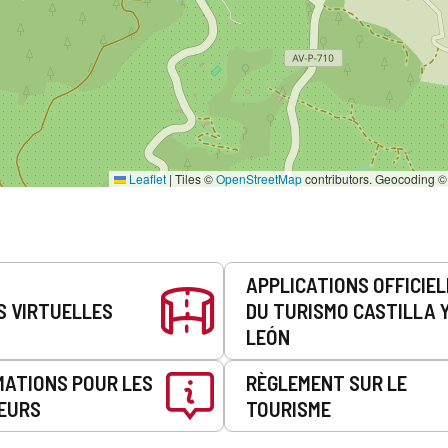
Leaflet
|
Tiles ©
OpenStreetMap
contributors. Geocoding 
APPLICATIONS OFFICIE
S VIRTUELLES
DU TURISMO CASTILLA 
LEÓN
MATIONS POUR LES
RÈGLEMENT SUR LE
EURS
TOURISME