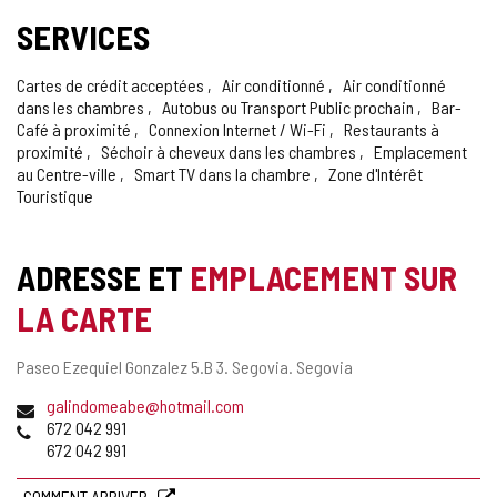
SERVICES
Cartes de crédit acceptées
Air conditionné
Air conditionné
dans les chambres
Autobus ou Transport Public prochain
Bar-
Café à proximité
Connexion Internet / Wi-Fi
Restaurants à
proximité
Séchoir à cheveux dans les chambres
Emplacement
au Centre-ville
Smart TV dans la chambre
Zone d'Intérêt
Touristique
ADRESSE ET
EMPLACEMENT SUR
LA CARTE
Adresse
Paseo Ezequiel Gonzalez 5.B 3.
Segovia.
Segovia
postale
Adresse
galindomeabe@hotmail.com
de
Téléphones
672 042 991
courrier
672 042 991
électronique
COMMENT ARRIVER