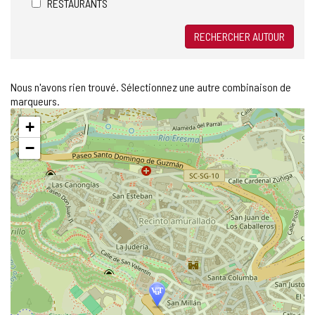
RESTAURANTS
RECHERCHER AUTOUR
Nous n'avons rien trouvé. Sélectionnez une autre combinaison de
marqueurs.
Sauter
+
la
carte
−