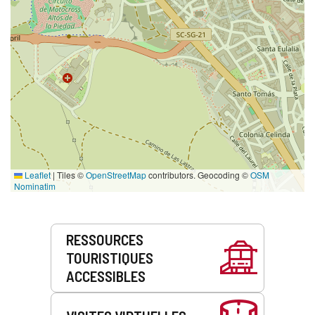
Leaflet
|
Tiles ©
OpenStreetMap
contributors. Geocoding ©
OSM
Nominatim
Prestations
RESSOURCES
de
TOURISTIQUES
service
ACCESSIBLES