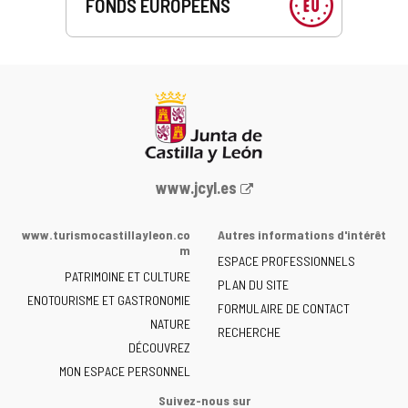
FONDS EUROPÉENS
Portail
www.jcyl.es
Web
de
www.turismocastillayleon.co
Autres informations d'intérêt
la
m
ESPACE PROFESSIONNELS
Junta
PATRIMOINE ET CULTURE
de
PLAN DU SITE
ENOTOURISME ET GASTRONOMIE
Castilla
FORMULAIRE DE CONTACT
NATURE
y
RECHERCHE
León
DÉCOUVREZ
-
MON ESPACE PERSONNEL
Suivez-nous sur