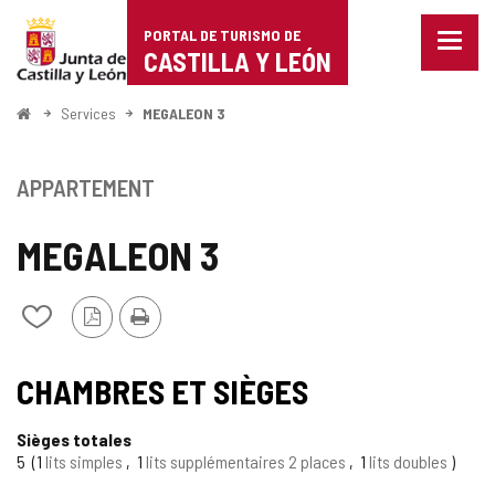
Portal
Passer au contenu
PORTAL DE TURISMO DE
Menu
de
CASTILLA Y LEÓN
fermé
Affich
Turismo
les
<
Services
MEGALEON 3
optio
Accueil
de
de
naviga
Castilla
APPARTEMENT
y
MEGALEON 3
León
Version
Imprimer
Ajouter/retirer
PDF
le
contenu
de
CHAMBRES ET SIÈGES
cahiers
Sièges totales
5
1
lits simples
1
lits supplémentaires 2 places
1
lits doubles