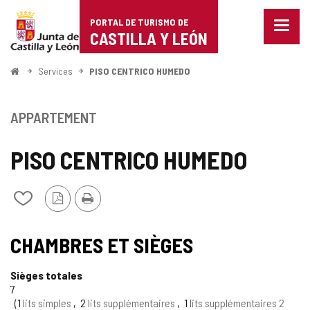
Portal
Passer au contenu
PORTAL DE TURISMO DE
Menu
de
CASTILLA Y LEÓN
fermé
Affich
Turismo
les
<
Services
PISO CENTRICO HUMEDO
optio
Accueil
de
de
naviga
Castilla
APPARTEMENT
y
PISO CENTRICO HUMEDO
León
Version
Imprimer
Ajouter/retirer
PDF
le
contenu
de
CHAMBRES ET SIÈGES
cahiers
Sièges totales
7
1
lits simples
2
lits supplémentaires
1
lits supplémentaires 2