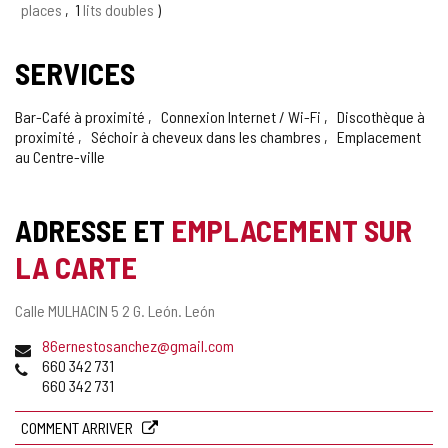
places
1
lits doubles
SERVICES
Bar-Café à proximité
Connexion Internet / Wi-Fi
Discothèque à
proximité
Séchoir à cheveux dans les chambres
Emplacement
au Centre-ville
ADRESSE ET
EMPLACEMENT SUR
LA CARTE
Adresse
Calle MULHACIN 5 2 G.
León.
León
postale
Adresse
86ernestosanchez@gmail.com
de
Téléphones
660 342 731
courrier
660 342 731
électronique
COMMENT ARRIVER