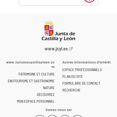
Portail
www.jcyl.es
Web
de
www.turismocastillayleon.co
Autres informations d'intérêt
la
m
ESPACE PROFESSIONNELS
Junta
PATRIMOINE ET CULTURE
de
PLAN DU SITE
ENOTOURISME ET GASTRONOMIE
Castilla
FORMULAIRE DE CONTACT
NATURE
y
RECHERCHE
León
DÉCOUVREZ
-
MON ESPACE PERSONNEL
Suivez-nous sur