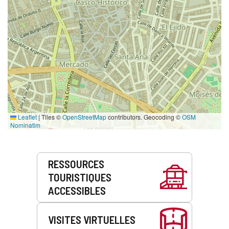
Leaflet
|
Tiles ©
OpenStreetMap
contributors. Geocoding ©
OSM
Nominatim
Prestations
RESSOURCES
de
TOURISTIQUES
service
ACCESSIBLES
VISITES VIRTUELLES