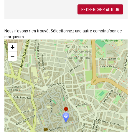
RECHERCHER AUTOUR
Nous n'avons rien trouvé. Sélectionnez une autre combinaison de
marqueurs.
Sauter
+
la
carte
−