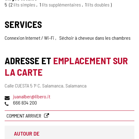
5
2
lits simples
1
lits supplémentaires
1
lits doubles
SERVICES
Connexion Internet / Wi-Fi
Séchoir à cheveux dans les chambres
ADRESSE ET
EMPLACEMENT SUR
LA CARTE
Adresse
Calle CUESTA 5 1º C.
Salamanca.
Salamanca
postale
Adresse
juanalber@libero.it
de
Téléphones
666 834 200
courrier
électronique
COMMENT ARRIVER
AUTOUR DE