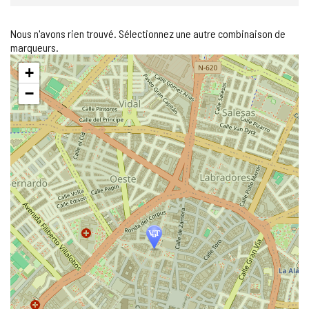
Nous n'avons rien trouvé. Sélectionnez une autre combinaison de
marqueurs.
Sauter
+
la
carte
−