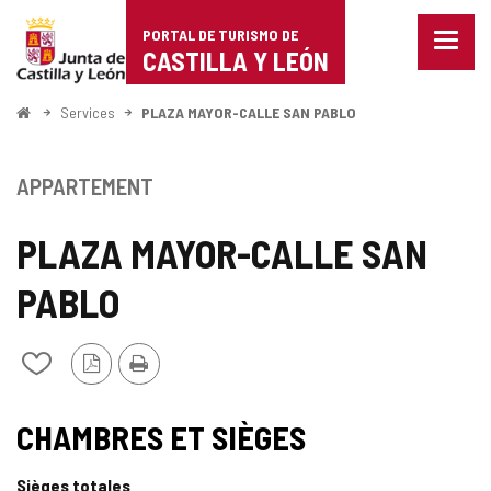
Portal
Passer au contenu
PORTAL DE TURISMO DE
Menu
de
CASTILLA Y LEÓN
fermé
Affich
Turismo
les
<
Services
PLAZA MAYOR-CALLE SAN PABLO
optio
Accueil
de
de
naviga
Castilla
APPARTEMENT
y
PLAZA MAYOR-CALLE SAN
León
PABLO
Version
Imprimer
Ajouter/retirer
PDF
le
contenu
de
CHAMBRES ET SIÈGES
cahiers
Sièges totales