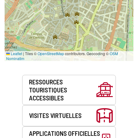
Leaflet
|
Tiles ©
OpenStreetMap
contributors. Geocoding ©
OSM
Nominatim
Prestations
RESSOURCES
de
TOURISTIQUES
service
ACCESSIBLES
VISITES VIRTUELLES
APPLICATIONS OFFICIELLES