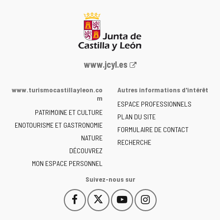
Portail
www.jcyl.es
Web
de
www.turismocastillayleon.co
Autres informations d'intérêt
la
m
ESPACE PROFESSIONNELS
Junta
PATRIMOINE ET CULTURE
de
PLAN DU SITE
ENOTOURISME ET GASTRONOMIE
Castilla
FORMULAIRE DE CONTACT
NATURE
y
RECHERCHE
León
DÉCOUVREZ
-
MON ESPACE PERSONNEL
Suivez-nous sur
Facebook
X
YouTube
Instagram
Este
Este
Este
Este
enlace
enlace
enlace
enlace