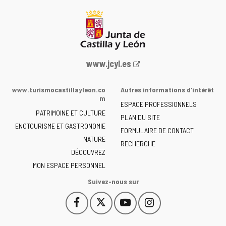
Portail
www.jcyl.es
Web
de
www.turismocastillayleon.co
Autres informations d'intérêt
la
m
ESPACE PROFESSIONNELS
Junta
PATRIMOINE ET CULTURE
de
PLAN DU SITE
ENOTOURISME ET GASTRONOMIE
Castilla
FORMULAIRE DE CONTACT
NATURE
y
RECHERCHE
León
DÉCOUVREZ
-
MON ESPACE PERSONNEL
Suivez-nous sur
Facebook
X
YouTube
Instagram
Este
Este
Este
Este
enlace
enlace
enlace
enlace