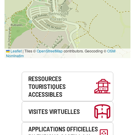
Leaflet
|
Tiles ©
OpenStreetMap
contributors. Geocoding ©
OSM
Nominatim
Prestations
RESSOURCES
de
TOURISTIQUES
service
ACCESSIBLES
VISITES VIRTUELLES
APPLICATIONS OFFICIELLES