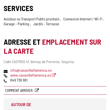
SERVICES
Autobus ou Transport Public prochain
Connexion Internet / Wi-Fi
Garage - Parking
Jardin - Terrasse
ADRESSE ET
EMPLACEMENT SUR
LA CARTE
Adresse
Calle CASTROS 41.
Bernuy de Porreros.
Segovia
postale
Adresse
info@casavillaflamenca.es
de
Page
www.casavillaflamenca.es
courrier
Web
Téléphones
649 736 991
électronique
COMMENT ARRIVER
AUTOUR DE