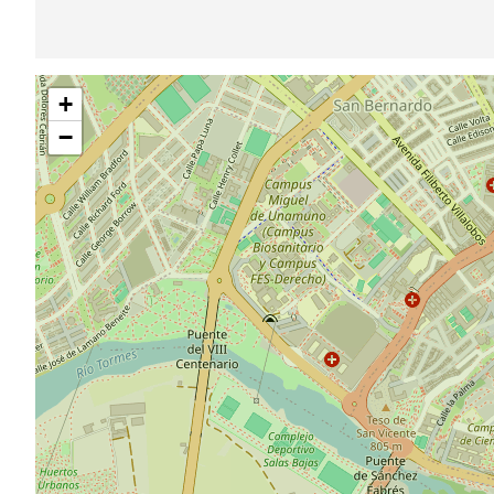
Sauter
+
la
carte
−