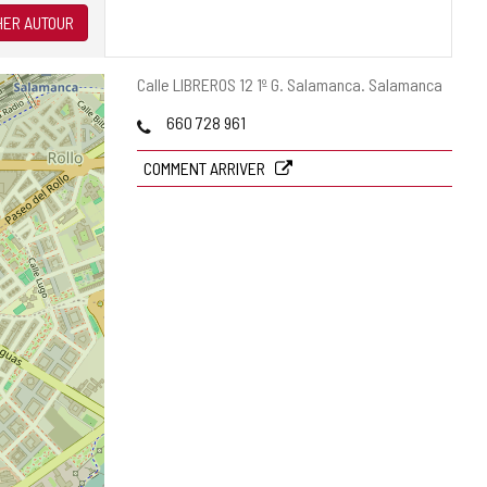
ER AUTOUR
Adresse
Calle LIBREROS 12 1º G.
Salamanca.
Salamanca
postale
Téléphones
660 728 961
COMMENT ARRIVER