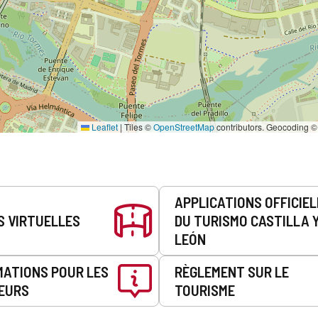
Leaflet
|
Tiles ©
OpenStreetMap
contributors. Geocoding 
APPLICATIONS OFFICIE
S VIRTUELLES
DU TURISMO CASTILLA 
LEÓN
MATIONS POUR LES
RÈGLEMENT SUR LE
EURS
TOURISME