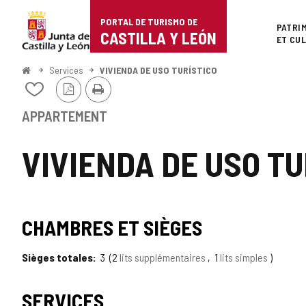
Portal
Passer au contenu
PORTAL DE TURISMO DE
Superi
PATRI
de
CASTILLA Y LEÓN
ET CU
Turismo
<
Services
VIVIENDA DE USO TURÍSTICO
Accueil
Version
Imprimer
de
Ajouter/retirer
PDF
le
Castilla
contenu
APPARTEMENT
de
y
cahiers
VIVIENDA DE USO TU
León
CHAMBRES ET SIÈGES
Sièges totales
3
2
lits supplémentaires
1
lits simples
SERVICES