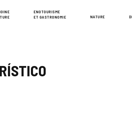
or
MOINE
ENOTOURISME
NATURE
D
LTURE
ET GASTRONOMIE
RÍSTICO