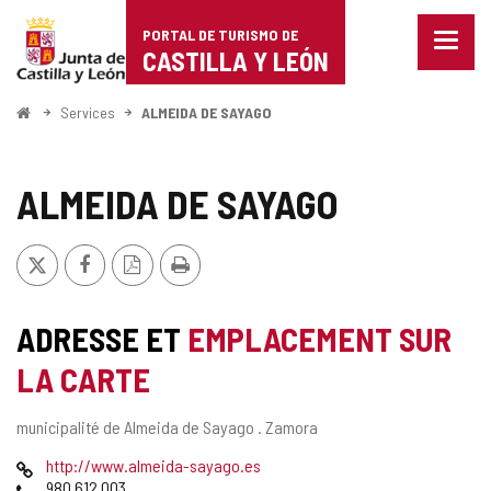
Portal
Passer au contenu
PORTAL DE TURISMO DE
Menu
de
CASTILLA Y LEÓN
fermé
Affich
Turismo
les
<
Services
ALMEIDA DE SAYAGO
optio
Accueil
de
de
naviga
Castilla
ALMEIDA DE SAYAGO
y
X
Facebook
Version
Imprimer
León
PDF
ADRESSE ET
EMPLACEMENT SUR
LA CARTE
Adresse
municipalité de Almeida de Sayago .
Zamora
postale
Page
http://www.almeida-sayago.es
Web
Téléphones
980 612 003