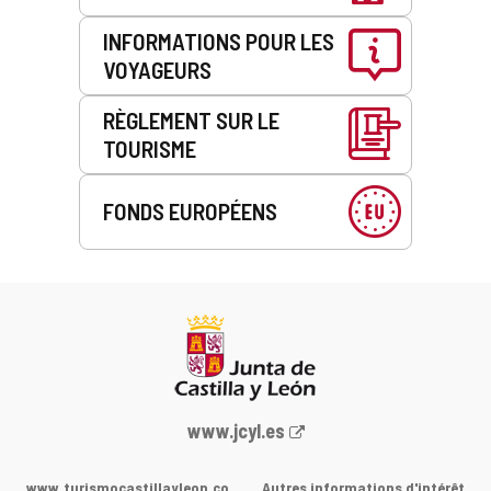
INFORMATIONS POUR LES
VOYAGEURS
RÈGLEMENT SUR LE
TOURISME
FONDS EUROPÉENS
Portail
www.jcyl.es
Web
de
www.turismocastillayleon.co
Autres informations d'intérêt