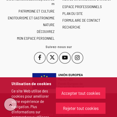
la
m
ESPACE PROFESSIONNELS
Junta
PATRIMOINE ET CULTURE
de
PLAN DU SITE
ENOTOURISME ET GASTRONOMIE
Castilla
FORMULAIRE DE CONTACT
NATURE
y
RECHERCHE
León
DÉCOUVREZ
-
MON ESPACE PERSONNEL
Suivez-nous sur
Facebook
X
YouTube
Instagram
Este
Este
Este
Este
enlace
enlace
enlace
enlace
se
se
se
se
abrirá
abrirá
abrirá
abrirá
en
en
en
en
Utilisation de cookies
una
una
una
una
Ce site Web utilise des
ventana
ventana
ventana
ventana
Accepter tout cookies
cookies pour améliorer
nueva.
nueva.
nueva.
nueva.
votre expérience de
"Retour
navigation. Plus
Rejeter tout cookies
d'informations sur
Copyright 2026 - Junta de Castilla y León
comment nous utilisons
au