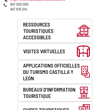
courrier
Web
Téléphones
947 563 000
électronique
947 615 014
Prestations
RESSOURCES
de
TOURISTIQUES
service
ACCESSIBLES
VISITES VIRTUELLES
APPLICATIONS OFFICIELLES
DU TURISMO CASTILLA Y
LEÓN
BUREAUX D’INFORMATION
TOURISTIQUE
GUIDES TOURISTIQUES