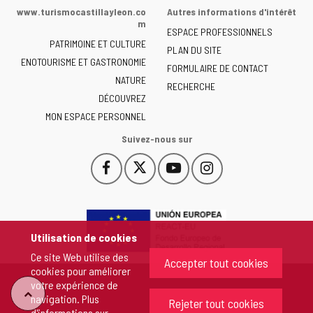
de
www.turismocastillayleon.co
Autres informations d'intérêt
la
m
ESPACE PROFESSIONNELS
Junta
PATRIMOINE ET CULTURE
de
PLAN DU SITE
ENOTOURISME ET GASTRONOMIE
Castilla
FORMULAIRE DE CONTACT
NATURE
y
RECHERCHE
León
DÉCOUVREZ
-
MON ESPACE PERSONNEL
Suivez-nous sur
Facebook
X
YouTube
Instagram
Este
Este
Este
Este
enlace
enlace
enlace
enlace
se
se
se
se
abrirá
abrirá
abrirá
abrirá
en
en
en
en
Utilisation de cookies
una
una
una
una
Ce site Web utilise des
ventana
ventana
ventana
ventana
Accepter tout cookies
cookies pour améliorer
nueva.
nueva.
nueva.
nueva.
votre expérience de
"Retour
navigation. Plus
Rejeter tout cookies
d'informations sur