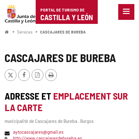
Portal
Passer au contenu
PORTAL DE TURISMO DE
Menu
de
CASTILLA Y LEÓN
fermé
Affich
Turismo
les
<
Services
CASCAJARES DE BUREBA
optio
Accueil
de
de
naviga
Castilla
CASCAJARES DE BUREBA
y
X
Facebook
Version
Imprimer
León
PDF
ADRESSE ET
EMPLACEMENT SUR
LA CARTE
Adresse
municipalité de Cascajares de Bureba .
Burgos
postale
Adresse
aytocascajares@gmail.es
de
Page
http://www.cascajaresdebureba.es