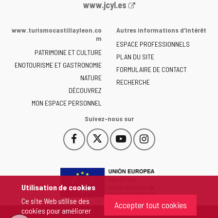
Portail
www.jcyl.es
Web
de
www.turismocastillayleon.co
Autres informations d'intérêt
la
m
ESPACE PROFESSIONNELS
Junta
PATRIMOINE ET CULTURE
de
PLAN DU SITE
ENOTOURISME ET GASTRONOMIE
Castilla
FORMULAIRE DE CONTACT
NATURE
y
RECHERCHE
León
DÉCOUVREZ
-
MON ESPACE PERSONNEL
Suivez-nous sur
Facebook
X
YouTube
Instagram
Este
Este
Este
Este
enlace
enlace
enlace
enlace
se
se
se
se
abrirá
abrirá
abrirá
abrirá
en
en
en
en
Utilisation de cookies
una
una
una
una
Ce site Web utilise des
ventana
ventana
ventana
ventana
Accepter tout cookies
cookies pour améliorer
nueva.
nueva.
nueva.
nueva.