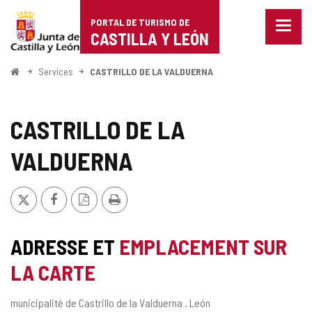
Portal
Passer au contenu
PORTAL DE TURISMO DE
Menu
de
CASTILLA Y LEÓN
fermé
Affich
Turismo
les
<
Services
CASTRILLO DE LA VALDUERNA
optio
Accueil
de
de
naviga
Castilla
CASTRILLO DE LA
y
VALDUERNA
León
X
Facebook
Version
Imprimer
PDF
ADRESSE ET
EMPLACEMENT SUR
LA CARTE
Adresse
municipalité de Castrillo de la Valduerna .
León