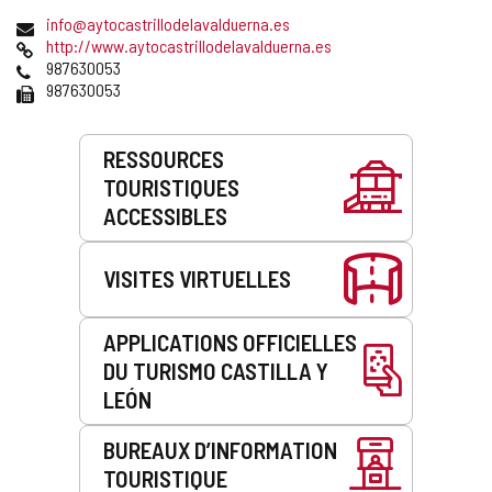
postale
Adresse
info@aytocastrillodelavalduerna.es
de
Page
http://www.aytocastrillodelavalduerna.es
courrier
Web
Téléphones
987630053
électronique
Fax
987630053
Prestations
RESSOURCES
de
TOURISTIQUES
service
ACCESSIBLES
VISITES VIRTUELLES
APPLICATIONS OFFICIELLES
DU TURISMO CASTILLA Y
LEÓN
BUREAUX D’INFORMATION
TOURISTIQUE