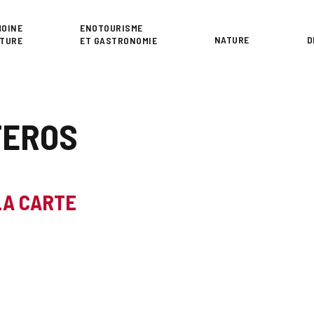
or
MOINE
ENOTOURISME
NATURE
D
LTURE
ET GASTRONOMIE
TEROS
LA CARTE