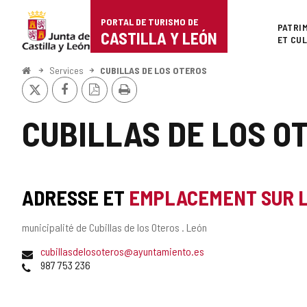
Portal
Passer au contenu
PORTAL DE TURISMO DE
Superi
PATRI
de
CASTILLA Y LEÓN
ET CU
Turismo
<
Services
CUBILLAS DE LOS OTEROS
Accueil
X
Facebook
Version
Imprimer
de
PDF
Castilla
CUBILLAS DE LOS O
y
León
ADRESSE ET
EMPLACEMENT SUR 
Adresse
municipalité de Cubillas de los Oteros .
León
postale
Adresse
cubillasdelosoteros@ayuntamiento.es
de
Téléphones
987 753 236
courrier
électronique