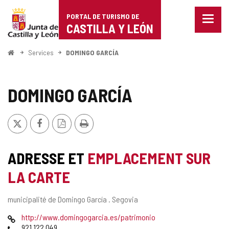
Portal
Passer au contenu
PORTAL DE TURISMO DE
Menu
de
CASTILLA Y LEÓN
fermé
Affich
Turismo
les
<
Services
DOMINGO GARCÍA
optio
Accueil
de
de
naviga
Castilla
DOMINGO GARCÍA
y
X
Facebook
Version
Imprimer
León
PDF
ADRESSE ET
EMPLACEMENT SUR
LA CARTE
Adresse
municipalité de Domingo García .
Segovia
postale
Page
http://www.domingogarcia.es/patrimonio
Web
Téléphones
921 122 049