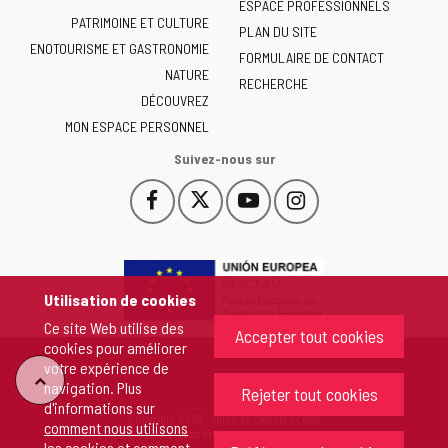
ESPACE PROFESSIONNELS
Junta
PATRIMOINE ET CULTURE
de
PLAN DU SITE
ENOTOURISME ET GASTRONOMIE
Castilla
FORMULAIRE DE CONTACT
NATURE
y
RECHERCHE
León
DÉCOUVREZ
-
MON ESPACE PERSONNEL
Suivez-nous sur
Facebook
X
YouTube
Instagram
Este
Este
Este
Este
enlace
enlace
enlace
enlace
se
se
se
se
abrirá
abrirá
abrirá
abrirá
en
en
en
en
Utilisation de cookies
una
una
una
una
Ce site Web utilise des
ventana
ventana
ventana
ventana
Accepter tout cookies
cookies pour améliorer
nueva.
nueva.
nueva.
nueva.
votre expérience de
"Retour
navigation. Plus
Rejeter tout cookies
d'informations sur
Copyright 2026 - Junta de Castilla y León
comment nous utilisons
au
Tous droits réservés
les cookies et comment