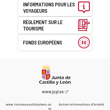
INFORMATIONS POUR LES
VOYAGEURS
RÈGLEMENT SUR LE
TOURISME
FONDS EUROPÉENS
Portail
www.jcyl.es
Web
de
www.turismocastillayleon.co
Autres informations d'intérêt
la
m