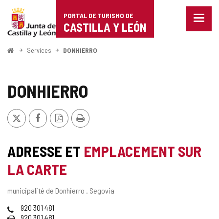
Portal
Passer au contenu
PORTAL DE TURISMO DE
Menu
de
CASTILLA Y LEÓN
fermé
Affich
Turismo
les
<
Services
DONHIERRO
optio
Accueil
de
de
naviga
Castilla
DONHIERRO
y
X
Facebook
Version
Imprimer
León
PDF
ADRESSE ET
EMPLACEMENT SUR
LA CARTE
Adresse
municipalité de Donhierro .
Segovia
postale
Téléphones
920 301 481
Fax
920 301 481