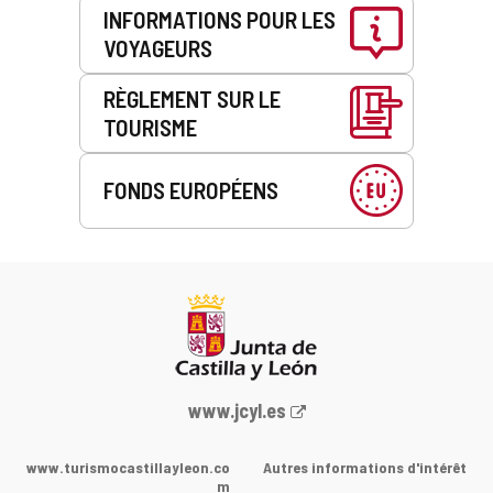
INFORMATIONS POUR LES
VOYAGEURS
RÈGLEMENT SUR LE
TOURISME
FONDS EUROPÉENS
Portail
www.jcyl.es
Web
de
www.turismocastillayleon.co
Autres informations d'intérêt
la
m