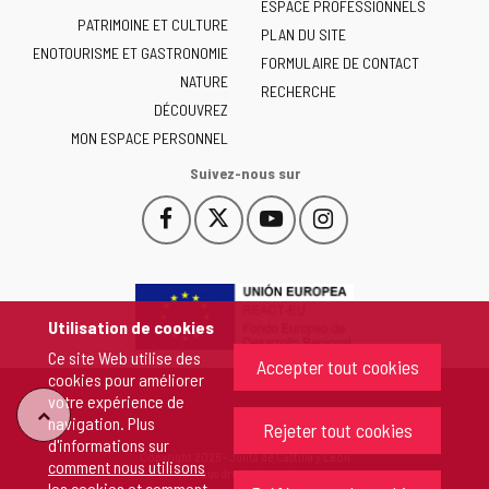
ESPACE PROFESSIONNELS
Junta
PATRIMOINE ET CULTURE
de
PLAN DU SITE
ENOTOURISME ET GASTRONOMIE
Castilla
FORMULAIRE DE CONTACT
NATURE
y
RECHERCHE
León
DÉCOUVREZ
-
MON ESPACE PERSONNEL
Suivez-nous sur
Facebook
X
YouTube
Instagram
Este
Este
Este
Este
enlace
enlace
enlace
enlace
se
se
se
se
abrirá
abrirá
abrirá
abrirá
en
en
en
en
Utilisation de cookies
una
una
una
una
Ce site Web utilise des
ventana
ventana
ventana
ventana
Accepter tout cookies
cookies pour améliorer
nueva.
nueva.
nueva.
nueva.
votre expérience de
"Retour
navigation. Plus
Rejeter tout cookies
d'informations sur
Copyright 2026 - Junta de Castilla y León
comment nous utilisons
au
Tous droits réservés
les cookies et comment