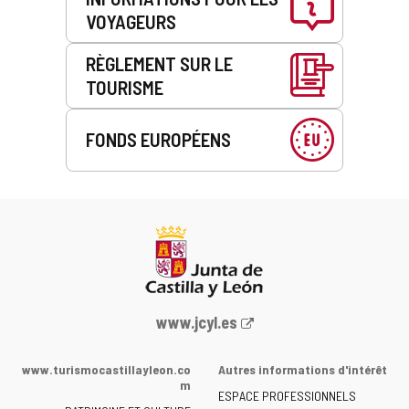
VOYAGEURS
RÈGLEMENT SUR LE
TOURISME
FONDS EUROPÉENS
Portail
www.jcyl.es
Web
de
www.turismocastillayleon.co
Autres informations d'intérêt
la
m
ESPACE PROFESSIONNELS
Junta