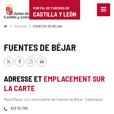
Portal
Passer au contenu
PORTAL DE TURISMO DE
Menu
de
CASTILLA Y LEÓN
fermé
Affich
Turismo
les
<
Services
FUENTES DE BÉJAR
optio
Accueil
de
de
naviga
Castilla
FUENTES DE BÉJAR
y
X
Facebook
Version
Imprimer
León
PDF
ADRESSE ET
EMPLACEMENT SUR
LA CARTE
Adresse
Plaza Mayor, s/n.
municipalité de Fuentes de Béjar .
Salamanca
postale
Téléphones
923 151 795