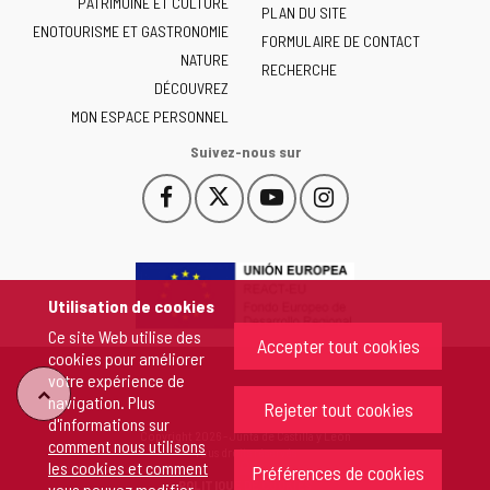
PATRIMOINE ET CULTURE
de
PLAN DU SITE
ENOTOURISME ET GASTRONOMIE
Castilla
FORMULAIRE DE CONTACT
NATURE
y
RECHERCHE
León
DÉCOUVREZ
-
MON ESPACE PERSONNEL
Suivez-nous sur
Facebook
X
YouTube
Instagram
Este
Este
Este
Este
enlace
enlace
enlace
enlace
se
se
se
se
abrirá
abrirá
abrirá
abrirá
en
en
en
en
Utilisation de cookies
una
una
una
una
Ce site Web utilise des
ventana
ventana
ventana
ventana
Accepter tout cookies
cookies pour améliorer
nueva.
nueva.
nueva.
nueva.
votre expérience de
"Retour
navigation. Plus
Rejeter tout cookies
d'informations sur
Copyright 2026 - Junta de Castilla y León
comment nous utilisons
au
Tous droits réservés
les cookies et comment
Préférences de cookies
POLITIQUE DE COOKIES
vous pouvez modifier