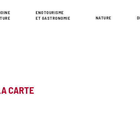
or
MOINE
ENOTOURISME
NATURE
D
LTURE
ET GASTRONOMIE
LA CARTE