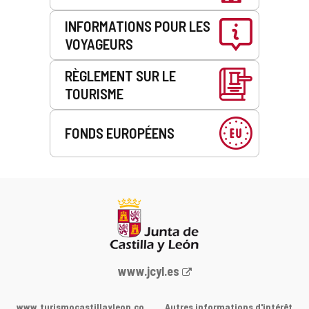
INFORMATIONS POUR LES
VOYAGEURS
RÈGLEMENT SUR LE
TOURISME
FONDS EUROPÉENS
Portail
www.jcyl.es
Web
de
www.turismocastillayleon.co
Autres informations d'intérêt