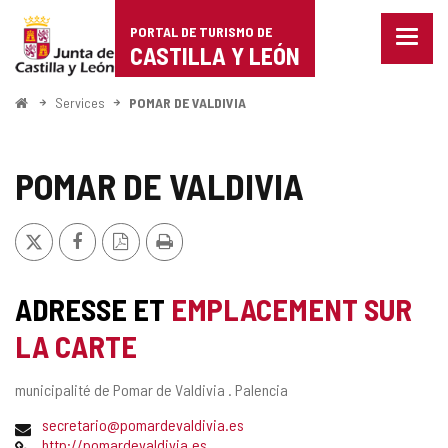
Portal
Passer au contenu
PORTAL DE TURISMO DE
Menu
de
CASTILLA Y LEÓN
fermé
Affich
Turismo
les
<
Services
POMAR DE VALDIVIA
optio
Accueil
de
de
naviga
Castilla
POMAR DE VALDIVIA
y
X
Facebook
Version
Imprimer
León
PDF
ADRESSE ET
EMPLACEMENT SUR
LA CARTE
Adresse
municipalité de Pomar de Valdivia .
Palencia
postale
Adresse
secretario@pomardevaldivia.es
de
Page
http://pomardevaldivia.es