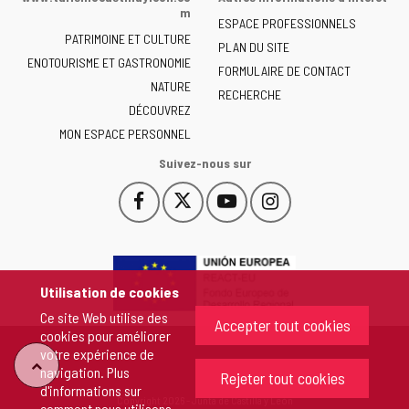
la
m
ESPACE PROFESSIONNELS
Junta
PATRIMOINE ET CULTURE
de
PLAN DU SITE
ENOTOURISME ET GASTRONOMIE
Castilla
FORMULAIRE DE CONTACT
NATURE
y
RECHERCHE
León
DÉCOUVREZ
-
MON ESPACE PERSONNEL
Suivez-nous sur
Facebook
X
YouTube
Instagram
Este
Este
Este
Este
enlace
enlace
enlace
enlace
se
se
se
se
abrirá
abrirá
abrirá
abrirá
en
en
en
en
Utilisation de cookies
una
una
una
una
Ce site Web utilise des
ventana
ventana
ventana
ventana
Accepter tout cookies
cookies pour améliorer
nueva.
nueva.
nueva.
nueva.
votre expérience de
"Retour
navigation. Plus
Rejeter tout cookies
d'informations sur
Copyright 2026 - Junta de Castilla y León
comment nous utilisons
au