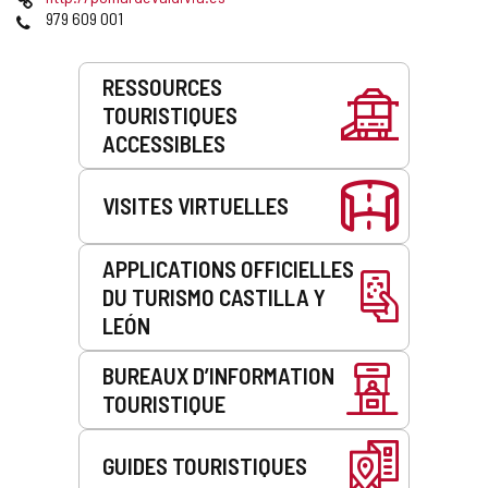
courrier
Web
Téléphones
979 609 001
électronique
Prestations
RESSOURCES
de
TOURISTIQUES
service
ACCESSIBLES
VISITES VIRTUELLES
APPLICATIONS OFFICIELLES
DU TURISMO CASTILLA Y
LEÓN
BUREAUX D’INFORMATION
TOURISTIQUE
GUIDES TOURISTIQUES