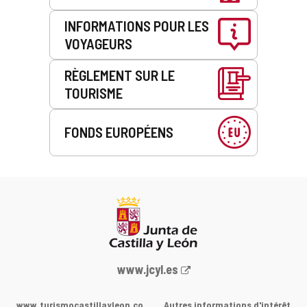
INFORMATIONS POUR LES
VOYAGEURS
RÈGLEMENT SUR LE
TOURISME
FONDS EUROPÉENS
Portail
www.jcyl.es
Web
de
www.turismocastillayleon.co
Autres informations d'intérêt