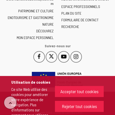
la
m
ESPACE PROFESSIONNELS
Junta
PATRIMOINE ET CULTURE
de
PLAN DU SITE
ENOTOURISME ET GASTRONOMIE
Castilla
FORMULAIRE DE CONTACT
NATURE
y
RECHERCHE
León
DÉCOUVREZ
-
MON ESPACE PERSONNEL
Suivez-nous sur
Facebook
X
YouTube
Instagram
Este
Este
Este
Este
enlace
enlace
enlace
enlace
se
se
se
se
abrirá
abrirá
abrirá
abrirá
en
en
en
en
Utilisation de cookies
una
una
una
una
Ce site Web utilise des
ventana
ventana
ventana
ventana
Accepter tout cookies
cookies pour améliorer
nueva.
nueva.
nueva.
nueva.
votre expérience de
"Retour
navigation. Plus
Rejeter tout cookies
d'informations sur
Copyright 2026 - Junta de Castilla y León
comment nous utilisons
au