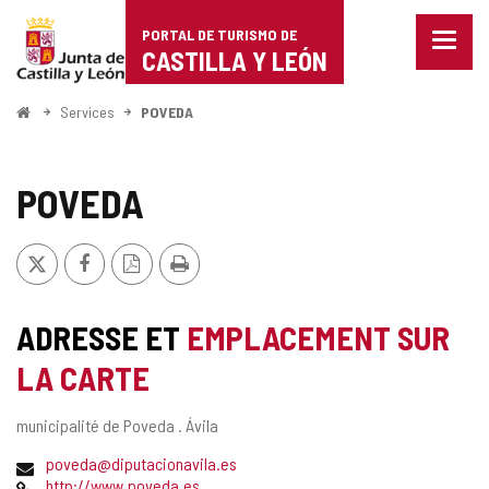
Portal
Passer au contenu
PORTAL DE TURISMO DE
Menu
de
CASTILLA Y LEÓN
fermé
Affich
Turismo
les
<
Services
POVEDA
optio
Accueil
de
de
naviga
Castilla
POVEDA
y
X
Facebook
Version
Imprimer
León
PDF
ADRESSE ET
EMPLACEMENT SUR
LA CARTE
Adresse
municipalité de Poveda .
Ávila
postale
Adresse
poveda@diputacionavila.es
de
Page
http://www.poveda.es