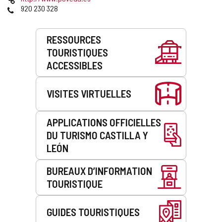
courrier
Web
Téléphones
920 230 328
électronique
Prestations
RESSOURCES
de
TOURISTIQUES
service
ACCESSIBLES
VISITES VIRTUELLES
APPLICATIONS OFFICIELLES
DU TURISMO CASTILLA Y
LEÓN
BUREAUX D’INFORMATION
TOURISTIQUE
GUIDES TOURISTIQUES