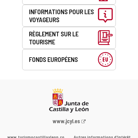
INFORMATIONS POUR LES
VOYAGEURS
RÈGLEMENT SUR LE
TOURISME
FONDS EUROPÉENS
Portail
www.jcyl.es
Web
de
www.turismocastillayleon.co
Autres informations d'intérêt