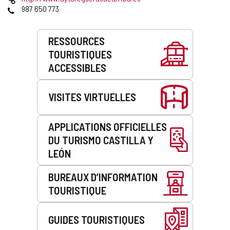
courrier
Web
Téléphones
987 650 773
électronique
Prestations
RESSOURCES
de
TOURISTIQUES
service
ACCESSIBLES
VISITES VIRTUELLES
APPLICATIONS OFFICIELLES
DU TURISMO CASTILLA Y
LEÓN
BUREAUX D’INFORMATION
TOURISTIQUE
GUIDES TOURISTIQUES