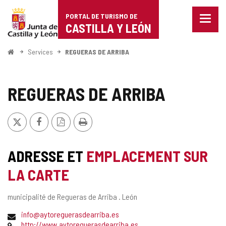
Portal
Passer au contenu
PORTAL DE TURISMO DE
Menu
de
CASTILLA Y LEÓN
fermé
Affich
Turismo
les
<
Services
REGUERAS DE ARRIBA
optio
Accueil
de
de
naviga
Castilla
REGUERAS DE ARRIBA
y
X
Facebook
Version
Imprimer
León
PDF
ADRESSE ET
EMPLACEMENT SUR
LA CARTE
Adresse
municipalité de Regueras de Arriba .
León
postale
Adresse
info@aytoreguerasdearriba.es
de
Page
http://www.aytoreguerasdearriba.es