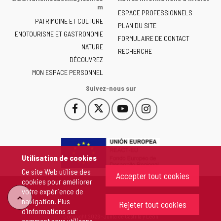
la
m
ESPACE PROFESSIONNELS
Junta
PATRIMOINE ET CULTURE
de
PLAN DU SITE
ENOTOURISME ET GASTRONOMIE
Castilla
FORMULAIRE DE CONTACT
NATURE
y
RECHERCHE
León
DÉCOUVREZ
-
MON ESPACE PERSONNEL
Suivez-nous sur
Facebook
X
YouTube
Instagram
Este
Este
Este
Este
enlace
enlace
enlace
enlace
se
se
se
se
abrirá
abrirá
abrirá
abrirá
en
en
en
en
Utilisation de cookies
una
una
una
una
Ce site Web utilise des
ventana
ventana
ventana
ventana
Accepter tout cookies
cookies pour améliorer
nueva.
nueva.
nueva.
nueva.
votre expérience de
"Retour
navigation. Plus
Rejeter tout cookies
d'informations sur
Copyright 2026 - Junta de Castilla y León
comment nous utilisons
au