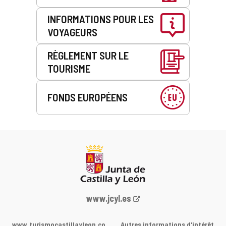
INFORMATIONS POUR LES
VOYAGEURS
RÈGLEMENT SUR LE
TOURISME
FONDS EUROPÉENS
Portail
www.jcyl.es
Web
de
www.turismocastillayleon.co
Autres informations d'intérêt