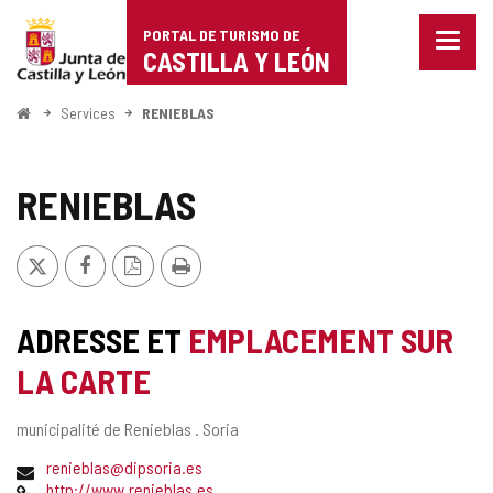
Portal
Passer au contenu
PORTAL DE TURISMO DE
Menu
de
CASTILLA Y LEÓN
fermé
Affich
Turismo
les
<
Services
RENIEBLAS
optio
Accueil
de
de
naviga
Castilla
RENIEBLAS
y
X
Facebook
Version
Imprimer
León
PDF
ADRESSE ET
EMPLACEMENT SUR
LA CARTE
Adresse
municipalité de Renieblas .
Soria
postale
Adresse
renieblas@dipsoria.es
de
Page
http://www.renieblas.es