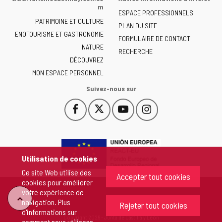
la
m
ESPACE PROFESSIONNELS
Junta
PATRIMOINE ET CULTURE
de
PLAN DU SITE
ENOTOURISME ET GASTRONOMIE
Castilla
FORMULAIRE DE CONTACT
NATURE
y
RECHERCHE
León
DÉCOUVREZ
-
MON ESPACE PERSONNEL
Suivez-nous sur
Facebook
X
YouTube
Instagram
Este
Este
Este
Este
enlace
enlace
enlace
enlace
se
se
se
se
abrirá
abrirá
abrirá
abrirá
en
en
en
en
Utilisation de cookies
una
una
una
una
Ce site Web utilise des
ventana
ventana
ventana
ventana
Accepter tout cookies
cookies pour améliorer
nueva.
nueva.
nueva.
nueva.
votre expérience de
"Retour
navigation. Plus
Rejeter tout cookies
d'informations sur
Copyright 2026 - Junta de Castilla y León
comment nous utilisons
au