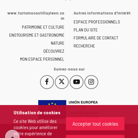
Web
de
www.turismocastillayleon.co
Autres informations d'intérêt
la
m
ESPACE PROFESSIONNELS
Junta
PATRIMOINE ET CULTURE
de
PLAN DU SITE
ENOTOURISME ET GASTRONOMIE
Castilla
FORMULAIRE DE CONTACT
NATURE
y
RECHERCHE
León
DÉCOUVREZ
-
MON ESPACE PERSONNEL
Suivez-nous sur
Facebook
X
YouTube
Instagram
Este
Este
Este
Este
enlace
enlace
enlace
enlace
se
se
se
se
abrirá
abrirá
abrirá
abrirá
en
en
en
en
Utilisation de cookies
una
una
una
una
Ce site Web utilise des
ventana
ventana
ventana
ventana
Accepter tout cookies
cookies pour améliorer
nueva.
nueva.
nueva.
nueva.
votre expérience de
"Retour