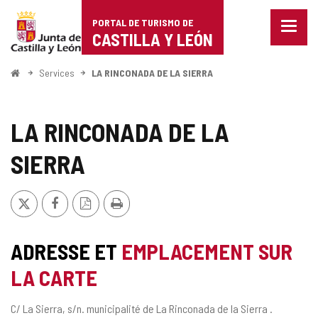
Portal
Passer au contenu
PORTAL DE TURISMO DE
Menu
de
CASTILLA Y LEÓN
fermé
Affich
Turismo
les
<
Services
LA RINCONADA DE LA SIERRA
optio
Accueil
de
de
naviga
Castilla
LA RINCONADA DE LA
y
SIERRA
León
X
Facebook
Version
Imprimer
PDF
ADRESSE ET
EMPLACEMENT SUR
LA CARTE
Adresse
C/ La Sierra, s/n.
municipalité de La Rinconada de la Sierra .