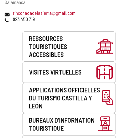
postale
Salamanca
Adresse
rinconadadelasierra@gmail.com
de
Téléphones
923 450 719
courrier
électronique
Prestations
RESSOURCES
de
TOURISTIQUES
service
ACCESSIBLES
VISITES VIRTUELLES
APPLICATIONS OFFICIELLES
DU TURISMO CASTILLA Y
LEÓN
BUREAUX D’INFORMATION
TOURISTIQUE