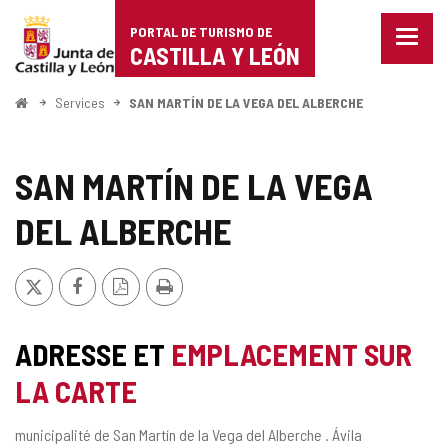
Portal
Passer au contenu
PORTAL DE TURISMO DE
Menu
de
CASTILLA Y LEÓN
fermé
Affich
Turismo
les
<
Services
SAN MARTÍN DE LA VEGA DEL ALBERCHE
optio
Accueil
de
de
naviga
Castilla
SAN MARTÍN DE LA VEGA
y
DEL ALBERCHE
León
X
Facebook
Version
Imprimer
PDF
ADRESSE ET
EMPLACEMENT SUR
LA CARTE
Adresse
municipalité de San Martín de la Vega del Alberche .
Ávila