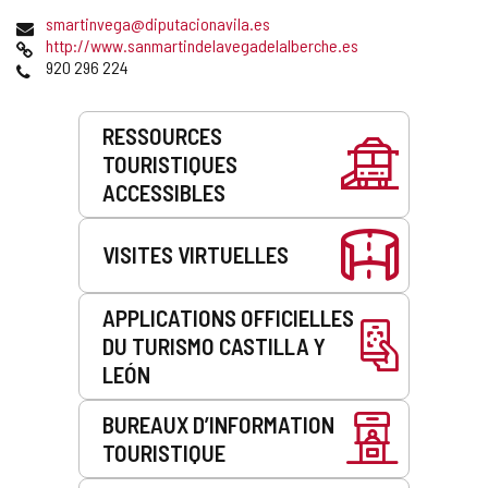
postale
Adresse
smartinvega@diputacionavila.es
de
Page
http://www.sanmartindelavegadelalberche.es
courrier
Web
Téléphones
920 296 224
électronique
Prestations
RESSOURCES
de
TOURISTIQUES
service
ACCESSIBLES
VISITES VIRTUELLES
APPLICATIONS OFFICIELLES
DU TURISMO CASTILLA Y
LEÓN
BUREAUX D’INFORMATION
TOURISTIQUE