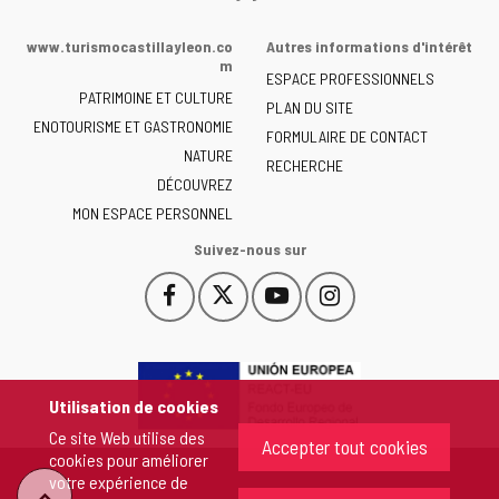
Web
de
www.turismocastillayleon.co
Autres informations d'intérêt
la
m
ESPACE PROFESSIONNELS
Junta
PATRIMOINE ET CULTURE
de
PLAN DU SITE
ENOTOURISME ET GASTRONOMIE
Castilla
FORMULAIRE DE CONTACT
NATURE
y
RECHERCHE
León
DÉCOUVREZ
-
MON ESPACE PERSONNEL
Suivez-nous sur
Facebook
X
YouTube
Instagram
Este
Este
Este
Este
enlace
enlace
enlace
enlace
se
se
se
se
abrirá
abrirá
abrirá
abrirá
en
en
en
en
Utilisation de cookies
una
una
una
una
Ce site Web utilise des
ventana
ventana
ventana
ventana
Accepter tout cookies
cookies pour améliorer
nueva.
nueva.
nueva.
nueva.
votre expérience de
"Retour