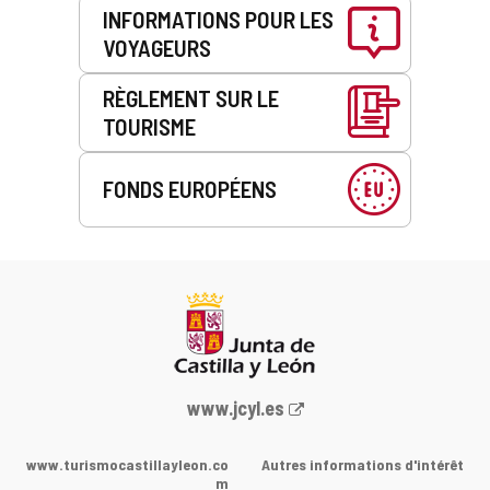
INFORMATIONS POUR LES
VOYAGEURS
RÈGLEMENT SUR LE
TOURISME
FONDS EUROPÉENS
Portail
www.jcyl.es
Web
de
www.turismocastillayleon.co
Autres informations d'intérêt
la
m