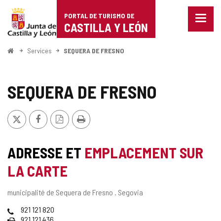
Portal
Passer au contenu
PORTAL DE TURISMO DE
Menu
de
CASTILLA Y LEÓN
fermé
Affich
Turismo
les
<
Services
SEQUERA DE FRESNO
optio
Accueil
de
de
naviga
Castilla
SEQUERA DE FRESNO
y
X
Facebook
Version
Imprimer
León
PDF
ADRESSE ET
EMPLACEMENT SUR
LA CARTE
Adresse
municipalité de Sequera de Fresno .
Segovia
postale
Téléphones
921 121 820
Fax
921 121 436