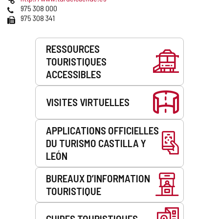
courrier
Web
Téléphones
975 308 000
électronique
Fax
975 308 341
Prestations
RESSOURCES
de
TOURISTIQUES
service
ACCESSIBLES
VISITES VIRTUELLES
APPLICATIONS OFFICIELLES
DU TURISMO CASTILLA Y
LEÓN
BUREAUX D’INFORMATION
TOURISTIQUE
GUIDES TOURISTIQUES