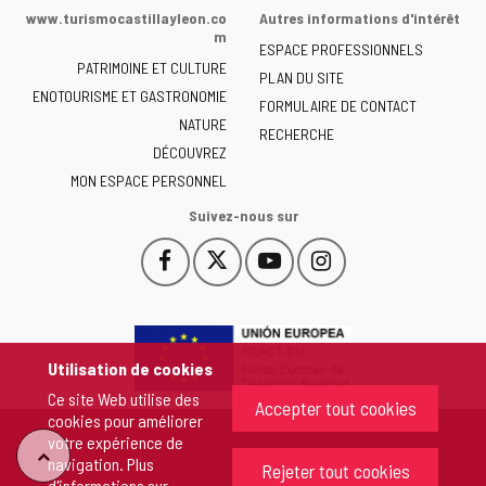
de
www.turismocastillayleon.co
Autres informations d'intérêt
la
m
ESPACE PROFESSIONNELS
Junta
PATRIMOINE ET CULTURE
de
PLAN DU SITE
ENOTOURISME ET GASTRONOMIE
Castilla
FORMULAIRE DE CONTACT
NATURE
y
RECHERCHE
León
DÉCOUVREZ
-
MON ESPACE PERSONNEL
Suivez-nous sur
Facebook
X
YouTube
Instagram
Este
Este
Este
Este
enlace
enlace
enlace
enlace
se
se
se
se
abrirá
abrirá
abrirá
abrirá
en
en
en
en
Utilisation de cookies
una
una
una
una
Ce site Web utilise des
ventana
ventana
ventana
ventana
Accepter tout cookies
cookies pour améliorer
nueva.
nueva.
nueva.
nueva.
votre expérience de
"Retour
navigation. Plus
Rejeter tout cookies
d'informations sur