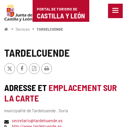
Portal
Passer au contenu
PORTAL DE TURISMO DE
Menu
de
CASTILLA Y LEÓN
fermé
Affich
Turismo
les
<
Services
TARDELCUENDE
optio
Accueil
de
de
naviga
Castilla
TARDELCUENDE
y
X
Facebook
Version
Imprimer
León
PDF
ADRESSE ET
EMPLACEMENT SUR
LA CARTE
Adresse
municipalité de Tardelcuende .
Soria
postale
Adresse
secretario@tardelcuende.es
de
Page
http://www.tardelcuende.es