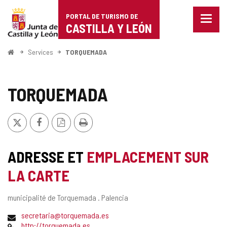
Portal
Passer au contenu
PORTAL DE TURISMO DE
Menu
de
CASTILLA Y LEÓN
fermé
Affich
Turismo
les
<
Services
TORQUEMADA
optio
Accueil
de
de
naviga
Castilla
TORQUEMADA
y
X
Facebook
Version
Imprimer
León
PDF
ADRESSE ET
EMPLACEMENT SUR
LA CARTE
Adresse
municipalité de Torquemada .
Palencia
postale
Adresse
secretaria@torquemada.es
de
Page
http://torquemada.es