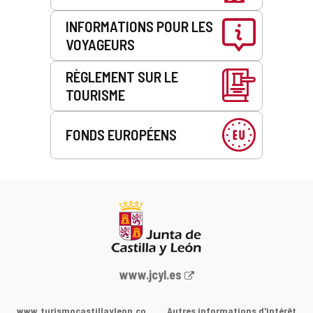
INFORMATIONS POUR LES
VOYAGEURS
RÈGLEMENT SUR LE
TOURISME
FONDS EUROPÉENS
Portail
www.jcyl.es
Web
de
www.turismocastillayleon.co
Autres informations d'intérêt