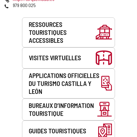
courrier
Web
Téléphones
979 800 025
électronique
Prestations
RESSOURCES
de
TOURISTIQUES
service
ACCESSIBLES
VISITES VIRTUELLES
APPLICATIONS OFFICIELLES
DU TURISMO CASTILLA Y
LEÓN
BUREAUX D’INFORMATION
TOURISTIQUE
GUIDES TOURISTIQUES