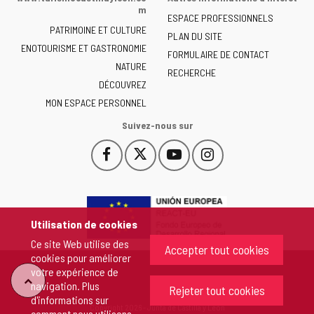
la
m
ESPACE PROFESSIONNELS
Junta
PATRIMOINE ET CULTURE
de
PLAN DU SITE
ENOTOURISME ET GASTRONOMIE
Castilla
FORMULAIRE DE CONTACT
NATURE
y
RECHERCHE
León
DÉCOUVREZ
-
MON ESPACE PERSONNEL
Suivez-nous sur
Facebook
X
YouTube
Instagram
Este
Este
Este
Este
enlace
enlace
enlace
enlace
se
se
se
se
abrirá
abrirá
abrirá
abrirá
en
en
en
en
Utilisation de cookies
una
una
una
una
Ce site Web utilise des
ventana
ventana
ventana
ventana
Accepter tout cookies
cookies pour améliorer
nueva.
nueva.
nueva.
nueva.
votre expérience de
"Retour
navigation. Plus
Rejeter tout cookies
d'informations sur
Copyright 2026 - Junta de Castilla y León
comment nous utilisons
au