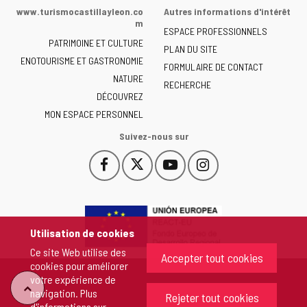
de
www.turismocastillayleon.co
Autres informations d'intérêt
la
m
ESPACE PROFESSIONNELS
Junta
PATRIMOINE ET CULTURE
de
PLAN DU SITE
ENOTOURISME ET GASTRONOMIE
Castilla
FORMULAIRE DE CONTACT
NATURE
y
RECHERCHE
León
DÉCOUVREZ
-
MON ESPACE PERSONNEL
Suivez-nous sur
Facebook
X
YouTube
Instagram
Este
Este
Este
Este
enlace
enlace
enlace
enlace
se
se
se
se
abrirá
abrirá
abrirá
abrirá
en
en
en
en
Utilisation de cookies
una
una
una
una
Ce site Web utilise des
ventana
ventana
ventana
ventana
Accepter tout cookies
cookies pour améliorer
nueva.
nueva.
nueva.
nueva.
votre expérience de
"Retour
navigation. Plus
Rejeter tout cookies
d'informations sur