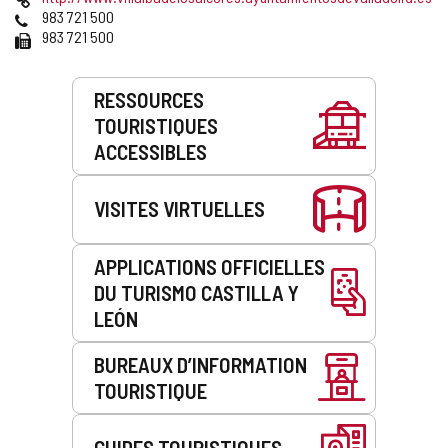
courrier
Web
Téléphones
983 721 500
électronique
Fax
983 721 500
Prestations
RESSOURCES
de
TOURISTIQUES
service
ACCESSIBLES
VISITES VIRTUELLES
APPLICATIONS OFFICIELLES
DU TURISMO CASTILLA Y
LEÓN
BUREAUX D’INFORMATION
TOURISTIQUE
GUIDES TOURISTIQUES