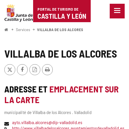
Portal
Passer au contenu
PORTAL DE TURISMO DE
Menu
de
CASTILLA Y LEÓN
fermé
Affich
Turismo
les
<
Services
VILLALBA DE LOS ALCORES
optio
Accueil
de
de
naviga
Castilla
VILLALBA DE LOS ALCORES
y
X
Facebook
Version
Imprimer
León
PDF
ADRESSE ET
EMPLACEMENT SUR
LA CARTE
Adresse
municipalité de Villalba de los Alcores .
Valladolid
postale
Adresse
ayto.villalba.alcores@dip-valladolid.es
de
Page
http://www.villalbadelosalcores.ayuntamientosdevalladolid.es