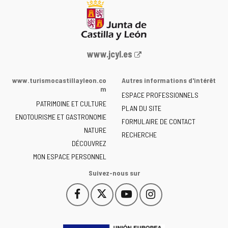
Portail
www.jcyl.es
Web
de
www.turismocastillayleon.co
Autres informations d'intérêt
la
m
ESPACE PROFESSIONNELS
Junta
PATRIMOINE ET CULTURE
de
PLAN DU SITE
ENOTOURISME ET GASTRONOMIE
Castilla
FORMULAIRE DE CONTACT
NATURE
y
RECHERCHE
León
DÉCOUVREZ
-
MON ESPACE PERSONNEL
Suivez-nous sur
Facebook
X
YouTube
Instagram
Este
Este
Este
Este
enlace
enlace
enlace
enlace
se
se
se
se