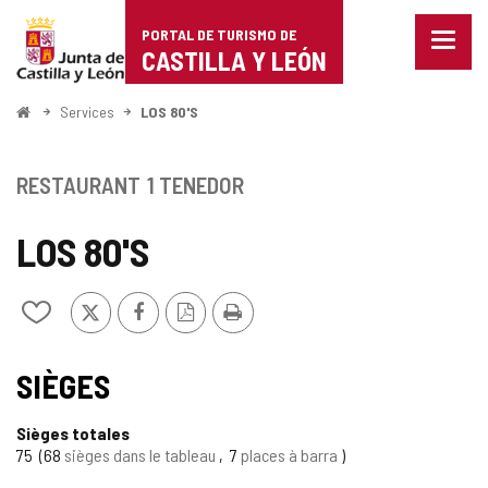
Portal
Passer au contenu
PORTAL DE TURISMO DE
Menu
de
CASTILLA Y LEÓN
fermé
Affich
Turismo
les
<
Services
LOS 80'S
optio
Accueil
de
de
naviga
Castilla
RESTAURANT
1 TENEDOR
y
LOS 80'S
León
X
Facebook
Version
Imprimer
Ajouter/retirer
PDF
le
contenu
de
SIÈGES
cahiers
Sièges totales
75
68
sièges dans le tableau
7
places à barra