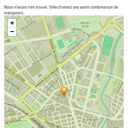
Nous n'avons rien trouvé. Sélectionnez une autre combinaison de
marqueurs.
Sauter
+
la
carte
−