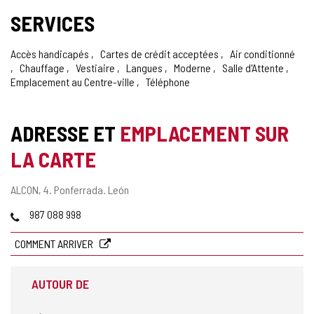
SERVICES
Accès handicapés
Cartes de crédit acceptées
Air conditionné
Chauffage
Vestiaire
Langues
Moderne
Salle d'Attente
Emplacement au Centre-ville
Téléphone
ADRESSE ET
EMPLACEMENT SUR
LA CARTE
Adresse
ALCON, 4.
Ponferrada.
León
postale
Téléphones
987 088 998
COMMENT ARRIVER
AUTOUR DE