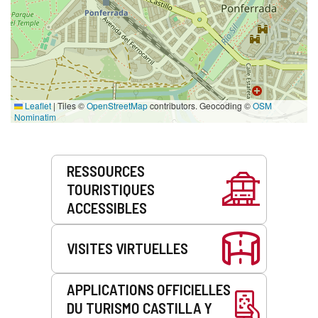
Leaflet
|
Tiles ©
OpenStreetMap
contributors. Geocoding ©
OSM
Nominatim
Prestations
RESSOURCES
de
TOURISTIQUES
service
ACCESSIBLES
VISITES VIRTUELLES
APPLICATIONS OFFICIELLES
DU TURISMO CASTILLA Y