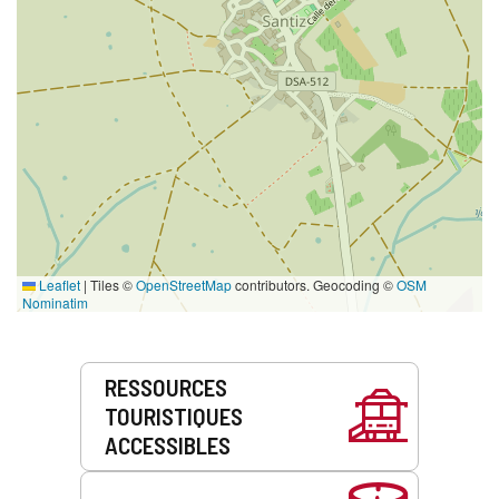
Leaflet
|
Tiles ©
OpenStreetMap
contributors. Geocoding ©
OSM
Nominatim
Prestations
RESSOURCES
de
TOURISTIQUES
service
ACCESSIBLES