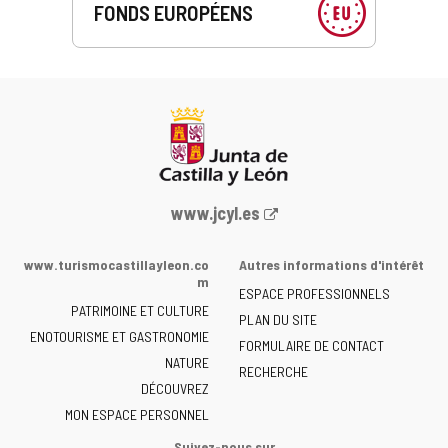
FONDS EUROPÉENS
Portail
www.jcyl.es
Web
de
www.turismocastillayleon.co
Autres informations d'intérêt
la
m
ESPACE PROFESSIONNELS
Junta
PATRIMOINE ET CULTURE
de
PLAN DU SITE
ENOTOURISME ET GASTRONOMIE
Castilla
FORMULAIRE DE CONTACT
NATURE
y
RECHERCHE
León
DÉCOUVREZ
-
MON ESPACE PERSONNEL
Suivez-nous sur