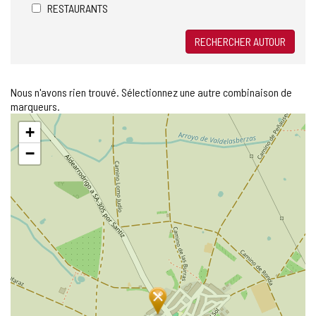
RESTAURANTS
RECHERCHER AUTOUR
Nous n'avons rien trouvé. Sélectionnez une autre combinaison de
marqueurs.
Sauter
+
la
carte
−