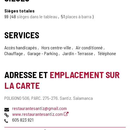
Sièges totales
99
48
sièges dans le tableau
51
places à barra
SERVICES
Accès handicapés
Hors centre-ville
Air conditionné
Chauffage
Garage - Parking
Jardin - Terrasse
Téléphone
ADRESSE ET
EMPLACEMENT SUR
LA CARTE
Adresse
POLIGONO 506, PARC. 275-276.
Santiz.
Salamanca
postale
Adresse
restaurantesantiz@gmail.com
de
Page
www.restaurantesantiz.com
courrier
Web
Téléphones
605 823 921
électronique