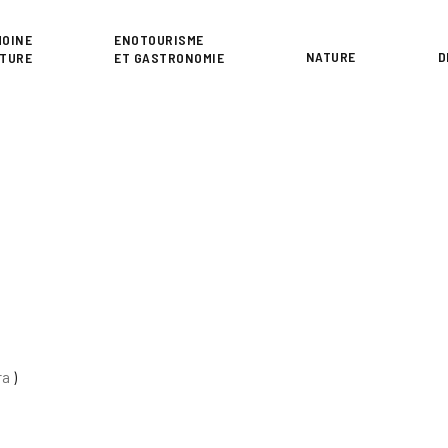
or
MOINE
ENOTOURISME
NATURE
D
LTURE
ET GASTRONOMIE
ra