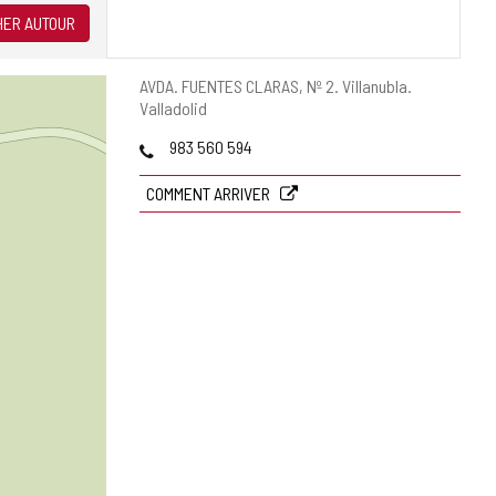
ER AUTOUR
Adresse
AVDA. FUENTES CLARAS, Nº 2.
Villanubla.
postale
Valladolid
Téléphones
983 560 594
COMMENT ARRIVER