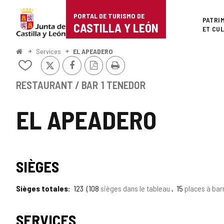
Portal
Passer au contenu
PORTAL DE TURISMO DE
Superi
PATRI
de
CASTILLA Y LEÓN
ET CU
Turismo
<
Services
EL APEADERO
Accueil
X
Facebook
Version
Imprimer
de
Ajouter/retirer
PDF
le
Castilla
contenu
RESTAURANT / BAR
1 TENEDOR
de
y
cahiers
EL APEADERO
León
SIÈGES
Sièges totales
123
108
sièges dans le tableau
15
places à bar
SERVICES