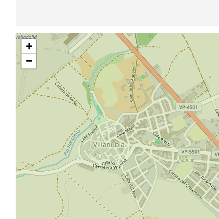
Sauter
+
la
carte
−