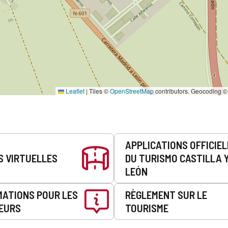
Leaflet
|
Tiles ©
OpenStreetMap
contributors. Geocoding 
APPLICATIONS OFFICIE
S VIRTUELLES
DU TURISMO CASTILLA 
LEÓN
MATIONS POUR LES
RÈGLEMENT SUR LE
EURS
TOURISME