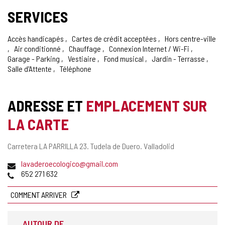
SERVICES
Accès handicapés
Cartes de crédit acceptées
Hors centre-ville
Air conditionné
Chauffage
Connexion Internet / Wi-Fi
Garage - Parking
Vestiaire
Fond musical
Jardin - Terrasse
Salle d'Attente
Téléphone
ADRESSE ET
EMPLACEMENT SUR
LA CARTE
Adresse
Carretera LA PARRILLA 23.
Tudela de Duero.
Valladolid
postale
Adresse
lavaderoecologico@gmail.com
de
Téléphones
652 271 632
courrier
électronique
COMMENT ARRIVER
AUTOUR DE