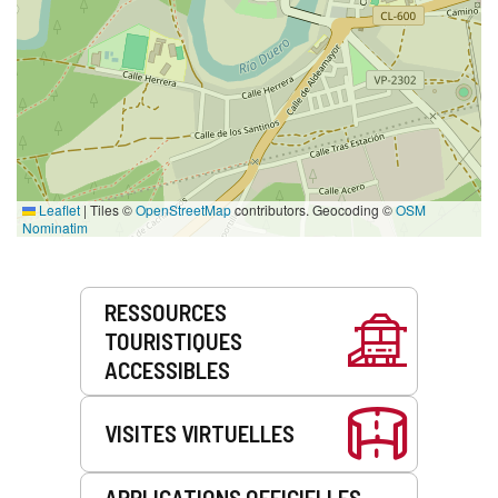
Leaflet
|
Tiles ©
OpenStreetMap
contributors. Geocoding ©
OSM
Nominatim
Prestations
RESSOURCES
de
TOURISTIQUES
service
ACCESSIBLES
VISITES VIRTUELLES
APPLICATIONS OFFICIELLES