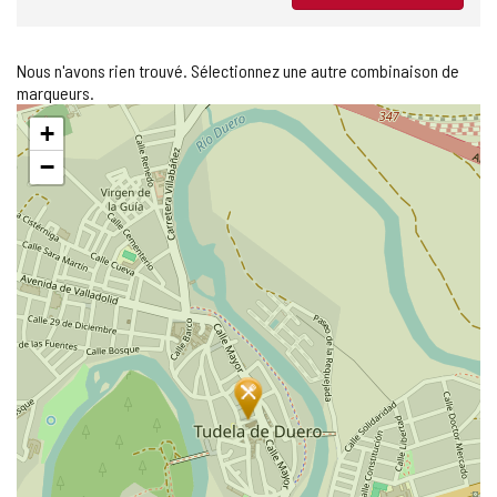
Nous n'avons rien trouvé. Sélectionnez une autre combinaison de
marqueurs.
Sauter
+
la
carte
−