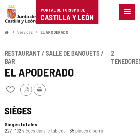
Portal
Passer au contenu
PORTAL DE TURISMO DE
Menu
de
CASTILLA Y LEÓN
fermé
Affich
Turismo
les
<
Services
EL APODERADO
optio
Accueil
de
de
naviga
Castilla
RESTAURANT / SALLE DE BANQUETS /
2
BAR
TENEDORE
y
EL APODERADO
León
Version
Imprimer
Ajouter/retirer
PDF
le
contenu
de
SIÈGES
cahiers
Sièges totales
227
192
sièges dans le tableau
35
places à barra