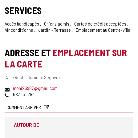
SERVICES
Accès handicapés
Chiens admis
Cartes de crédit acceptées
Air conditionné
Jardin - Terrasse
Emplacement au Centre-ville
ADRESSE ET
EMPLACEMENT SUR
LA CARTE
Adresse
Calle Real 1.
Duruelo.
Segovia
postale
Adresse
moni26987@gmail.com
de
Téléphones
687 151 284
courrier
électronique
COMMENT ARRIVER
AUTOUR DE