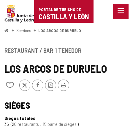
Portal
Passer au contenu
PORTAL DE TURISMO DE
Menu
de
CASTILLA Y LEÓN
fermé
Affich
Turismo
les
<
Services
LOS ARCOS DE DURUELO
optio
Accueil
de
de
naviga
Castilla
RESTAURANT / BAR
1 TENEDOR
y
LOS ARCOS DE DURUELO
León
X
Facebook
Version
Imprimer
Ajouter/retirer
PDF
le
contenu
TIPO
de
SIÈGES
cahiers
Sièges totales
35
20
restaurants
15
barre de sièges