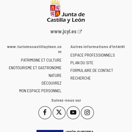
Portail
www.jcyl.es
Web
de
www.turismocastillayleon.co
Autres informations d'intérêt
la
m
ESPACE PROFESSIONNELS
Junta
PATRIMOINE ET CULTURE
de
PLAN DU SITE
ENOTOURISME ET GASTRONOMIE
Castilla
FORMULAIRE DE CONTACT
NATURE
y
RECHERCHE
León
DÉCOUVREZ
-
MON ESPACE PERSONNEL
Suivez-nous sur
Facebook
X
YouTube
Instagram
Este
Este
Este
Este
enlace
enlace
enlace
enlace
se
se
se
se