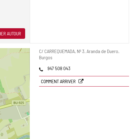
ER AUTOUR
Adresse
C/ CARREQUEMADA, Nº 3.
Aranda de Duero.
postale
Burgos
Téléphones
947 508 043
COMMENT ARRIVER