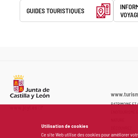
INFOR
GUIDES TOURISTIQUES
VOYAG
www.turism
PATRIMOINE ET
Portail
www.jcyl.es
ENOTOURISME 
Web
de
NATURE
Utilisation de cookies
la
DÉCOUVREZ
Junta
Ce site Web utilise des cookies pour améliorer vot
MON ESPACE P