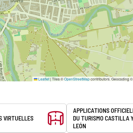
Leaflet
|
Tiles ©
OpenStreetMap
contributors. Geocoding 
APPLICATIONS OFFICIE
S VIRTUELLES
DU TURISMO CASTILLA 
LEÓN