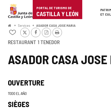
Portal
Passer au contenu
PORTAL DE TURISMO DE
Superi
PATRI
de
CASTILLA Y LEÓN
ET CU
Turismo
<
Services
ASADOR CASA JOSE MARIA
Accueil
X
Facebook
Version
Imprimer
de
Ajouter/retirer
PDF
le
Castilla
contenu
RESTAURANT
1 TENEDOR
de
y
cahiers
ASADOR CASA JOSE
León
OUVERTURE
TODO EL AÑO
SIÈGES