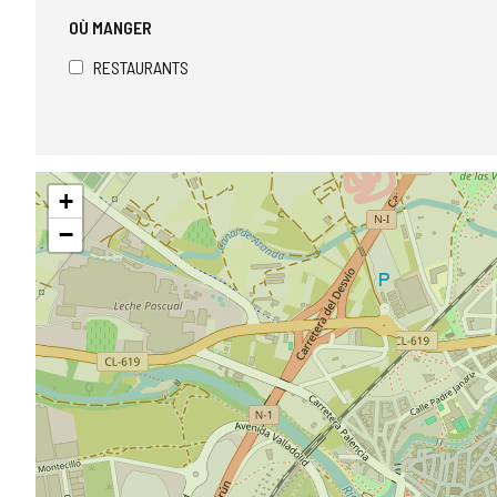
OÙ MANGER
RESTAURANTS
Sauter
+
la
carte
−