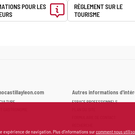
MATIONS POUR LES
RÈGLEMENT SUR LE
EURS
TOURISME
ocastillayleon.com
Autres informations d'intér
 CULTURE
ESPACE PROFESSIONNELS
ET GASTRONOMIE
PLAN DU SITE
FORMULAIRE DE CONTACT
RECHERCHE
re expérience de navigation. Plus d'informations sur
comment nous utiliso
ERSONNEL