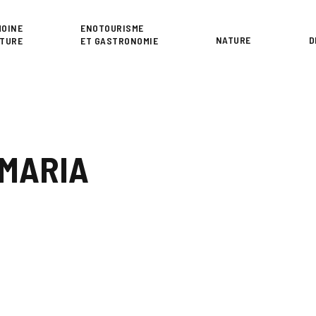
or
MOINE
ENOTOURISME
NATURE
D
LTURE
ET GASTRONOMIE
 MARIA