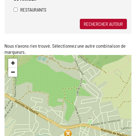
RESTAURANTS
RECHERCHER AUTOUR
Nous n'avons rien trouvé. Sélectionnez une autre combinaison de
marqueurs.
Sauter
+
la
carte
−