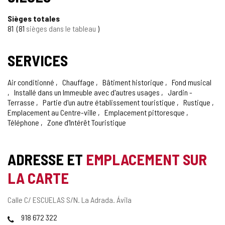
Sièges totales
81
81
sièges dans le tableau
SERVICES
Air conditionné
Chauffage
Bâtiment historique
Fond musical
Installé dans un Immeuble avec d'autres usages
Jardin -
Terrasse
Partie d'un autre établissement touristique
Rustique
Emplacement au Centre-ville
Emplacement pittoresque
Téléphone
Zone d'Intérêt Touristique
ADRESSE ET
EMPLACEMENT SUR
LA CARTE
Adresse
Calle C/ ESCUELAS S/N.
La Adrada.
Ávila
postale
Téléphones
918 672 322