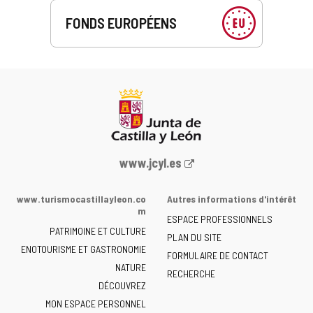
FONDS EUROPÉENS
Portail
www.jcyl.es
Web
de
www.turismocastillayleon.co
Autres informations d'intérêt
la
m
ESPACE PROFESSIONNELS
Junta
PATRIMOINE ET CULTURE
de
PLAN DU SITE
ENOTOURISME ET GASTRONOMIE
Castilla
FORMULAIRE DE CONTACT
NATURE
y
RECHERCHE
León
DÉCOUVREZ
-
MON ESPACE PERSONNEL