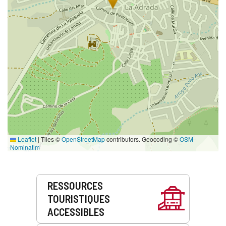
Leaflet
|
Tiles ©
OpenStreetMap
contributors. Geocoding ©
OSM
Nominatim
Prestations
RESSOURCES
de
TOURISTIQUES
service
ACCESSIBLES