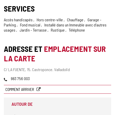
SERVICES
Accès handicapés
Hors centre-ville
Chauffage
Garage -
Parking
Fond musical
Installé dans un Immeuble avec d'autres
usages
Jardin - Terrasse
Rustique
Téléphone
ADRESSE ET
EMPLACEMENT SUR
LA CARTE
Adresse
C/ LA FUENTE, 15.
Castroponce.
Valladolid
postale
Téléphones
983 756 003
COMMENT ARRIVER
AUTOUR DE