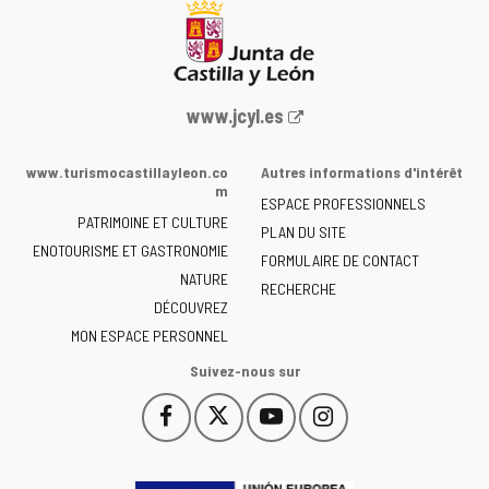
Portail
www.jcyl.es
Web
de
www.turismocastillayleon.co
Autres informations d'intérêt
la
m
ESPACE PROFESSIONNELS
Junta
PATRIMOINE ET CULTURE
de
PLAN DU SITE
ENOTOURISME ET GASTRONOMIE
Castilla
FORMULAIRE DE CONTACT
NATURE
y
RECHERCHE
León
DÉCOUVREZ
-
MON ESPACE PERSONNEL
Suivez-nous sur
Facebook
X
YouTube
Instagram
Este
Este
Este
Este
enlace
enlace
enlace
enlace
se
se
se
se