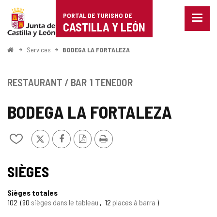
Portal
Passer au contenu
PORTAL DE TURISMO DE
Menu
de
CASTILLA Y LEÓN
fermé
Affich
Turismo
les
<
Services
BODEGA LA FORTALEZA
optio
Accueil
de
de
naviga
Castilla
RESTAURANT / BAR
1 TENEDOR
y
BODEGA LA FORTALEZA
León
X
Facebook
Version
Imprimer
Ajouter/retirer
PDF
le
contenu
de
SIÈGES
cahiers
Sièges totales
102
90
sièges dans le tableau
12
places à barra