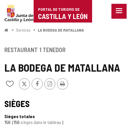
Portal
Passer au contenu
PORTAL DE TURISMO DE
Menu
de
CASTILLA Y LEÓN
fermé
Affich
Turismo
les
<
Services
LA BODEGA DE MATALLANA
optio
Accueil
de
de
naviga
Castilla
RESTAURANT
1 TENEDOR
y
LA BODEGA DE MATALLANA
León
X
Facebook
Version
Imprimer
Ajouter/retirer
PDF
le
contenu
de
SIÈGES
cahiers
Sièges totales
156
156
sièges dans le tableau