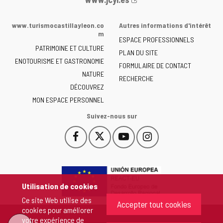
Web
de
www.turismocastillayleon.co
Autres informations d'intérêt
la
m
ESPACE PROFESSIONNELS
Junta
PATRIMOINE ET CULTURE
de
PLAN DU SITE
ENOTOURISME ET GASTRONOMIE
Castilla
FORMULAIRE DE CONTACT
NATURE
y
RECHERCHE
León
DÉCOUVREZ
-
MON ESPACE PERSONNEL
Suivez-nous sur
Facebook
X
YouTube
Instagram
Este
Este
Este
Este
enlace
enlace
enlace
enlace
se
se
se
se
abrirá
abrirá
abrirá
abrirá
en
en
en
en
Utilisation de cookies
una
una
una
una
Ce site Web utilise des
ventana
ventana
ventana
ventana
Accepter tout cookies
cookies pour améliorer
nueva.
nueva.
nueva.
nueva.
votre expérience de