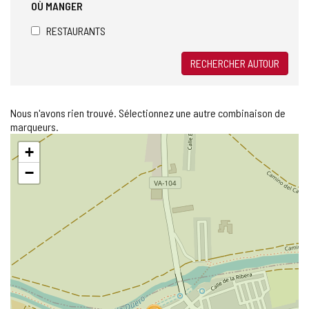
OÙ MANGER
RESTAURANTS
RECHERCHER AUTOUR
Nous n'avons rien trouvé. Sélectionnez une autre combinaison de
marqueurs.
Sauter
+
la
carte
−