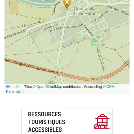
Leaflet
|
Tiles ©
OpenStreetMap
contributors. Geocoding ©
OSM
Nominatim
Prestations
RESSOURCES
de
TOURISTIQUES
service
ACCESSIBLES