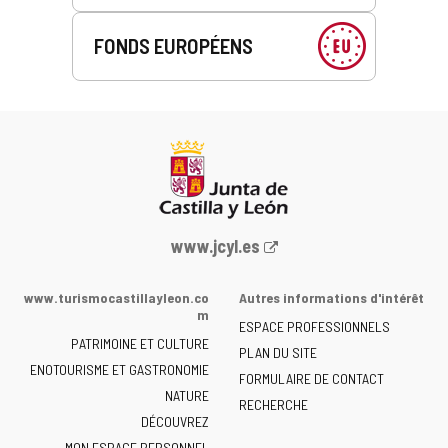
FONDS EUROPÉENS
Portail
www.jcyl.es
Web
de
www.turismocastillayleon.co
Autres informations d'intérêt
la
m
ESPACE PROFESSIONNELS
Junta
PATRIMOINE ET CULTURE
de
PLAN DU SITE
ENOTOURISME ET GASTRONOMIE
Castilla
FORMULAIRE DE CONTACT
NATURE
y
RECHERCHE
León
DÉCOUVREZ
-
MON ESPACE PERSONNEL