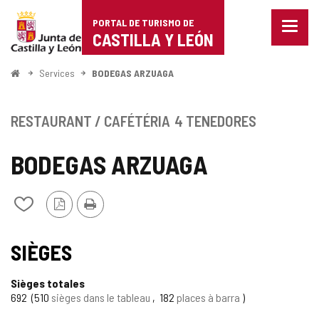
Portal
Passer au contenu
PORTAL DE TURISMO DE
Menu
de
CASTILLA Y LEÓN
fermé
Affich
Turismo
les
<
Services
BODEGAS ARZUAGA
optio
Accueil
de
de
naviga
Castilla
RESTAURANT / CAFÉTÉRIA
4 TENEDORES
y
BODEGAS ARZUAGA
León
Version
Imprimer
Ajouter/retirer
PDF
le
contenu
de
SIÈGES
cahiers
Sièges totales
692
510
sièges dans le tableau
182
places à barra