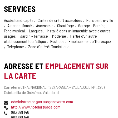
SERVICES
Accès handicapés
Cartes de crédit acceptées
Hors centre-ville
Air conditionné
Ascenseur
Chauffage
Garage - Parking
Fond musical
Langues
Installé dans un Immeuble avec d'autres
usages
Jardin - Terrasse
Moderne
Partie d'un autre
établissement touristique
Rustique
Emplacement pittoresque
Téléphone
Zone d'Intérêt Touristique
ADRESSE ET
EMPLACEMENT SUR
LA CARTE
Adresse
Carretera CTRA. NACIONAL, 122 (ARANDA - VALLADOLID kM. 325).
postale
Quintanilla de Onésimo.
Valladolid
Adresse
administracion@arzuaganavarro.com
de
Page
http://www.hotelarzuaga.com
courrier
Web
Téléphones
983 681 146
électronique
983 681 146