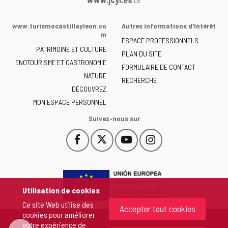
Web
de
www.turismocastillayleon.co
Autres informations d'intérêt
la
m
ESPACE PROFESSIONNELS
Junta
PATRIMOINE ET CULTURE
de
PLAN DU SITE
ENOTOURISME ET GASTRONOMIE
Castilla
FORMULAIRE DE CONTACT
NATURE
y
RECHERCHE
León
DÉCOUVREZ
-
MON ESPACE PERSONNEL
Suivez-nous sur
Facebook
X
YouTube
Instagram
Este
Este
Este
Este
enlace
enlace
enlace
enlace
se
se
se
se
abrirá
abrirá
abrirá
abrirá
en
en
en
en
Utilisation de cookies
una
una
una
una
Ce site Web utilise des
ventana
ventana
ventana
ventana
Accepter tout cookies
cookies pour améliorer
nueva.
nueva.
nueva.
nueva.
votre expérience de