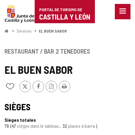
Portal
Passer au contenu
PORTAL DE TURISMO DE
Menu
de
CASTILLA Y LEÓN
fermé
Affich
Turismo
les
<
Services
EL BUEN SABOR
optio
Accueil
de
de
naviga
Castilla
RESTAURANT / BAR
2 TENEDORES
y
EL BUEN SABOR
León
X
Facebook
Version
Imprimer
Ajouter/retirer
PDF
le
contenu
de
SIÈGES
cahiers
Sièges totales
79
47
sièges dans le tableau
32
places à barra