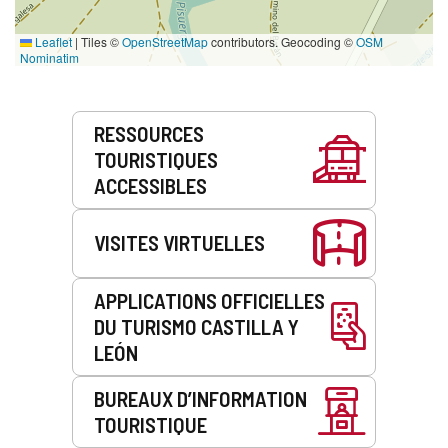
Leaflet
|
Tiles ©
OpenStreetMap
contributors. Geocoding ©
OSM
Nominatim
Prestations
RESSOURCES
de
TOURISTIQUES
service
ACCESSIBLES
VISITES VIRTUELLES
APPLICATIONS OFFICIELLES
DU TURISMO CASTILLA Y
LEÓN
BUREAUX D’INFORMATION
TOURISTIQUE