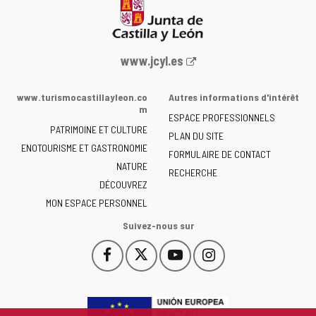
Portail
www.jcyl.es
Web
de
www.turismocastillayleon.co
Autres informations d'intérêt
la
m
ESPACE PROFESSIONNELS
Junta
PATRIMOINE ET CULTURE
de
PLAN DU SITE
ENOTOURISME ET GASTRONOMIE
Castilla
FORMULAIRE DE CONTACT
NATURE
y
RECHERCHE
León
DÉCOUVREZ
-
MON ESPACE PERSONNEL
Suivez-nous sur
Facebook
X
YouTube
Instagram
Este
Este
Este
Este
enlace
enlace
enlace
enlace
se
se
se
se
abrirá
abrirá
abrirá
abrirá