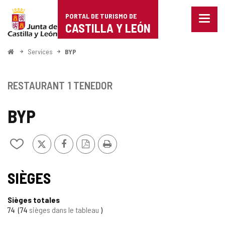
Portal
Passer au contenu
PORTAL DE TURISMO DE
Menu
de
CASTILLA Y LEÓN
fermé
Affich
Turismo
les
<
Services
BYP
optio
Accueil
de
de
naviga
Castilla
RESTAURANT
1 TENEDOR
y
BYP
León
X
Facebook
Version
Imprimer
Ajouter/retirer
PDF
le
contenu
de
SIÈGES
cahiers
Sièges totales
74
74
sièges dans le tableau