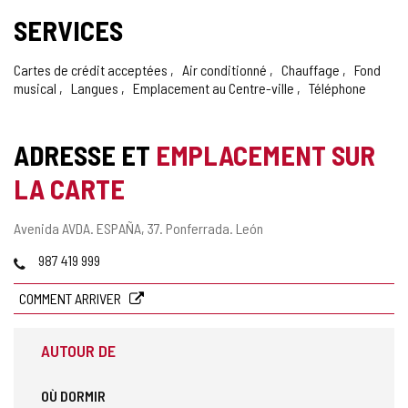
SERVICES
Cartes de crédit acceptées
Air conditionné
Chauffage
Fond
musical
Langues
Emplacement au Centre-ville
Téléphone
ADRESSE ET
EMPLACEMENT SUR
LA CARTE
Adresse
Avenida AVDA. ESPAÑA, 37.
Ponferrada.
León
postale
Téléphones
987 419 999
COMMENT ARRIVER
AUTOUR DE
OÙ DORMIR