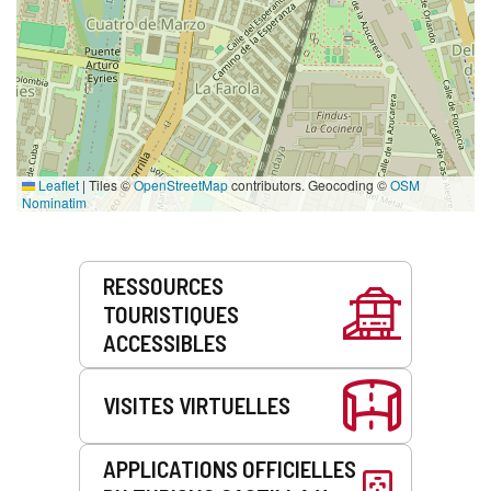
Leaflet
|
Tiles ©
OpenStreetMap
contributors. Geocoding ©
OSM
Nominatim
Prestations
RESSOURCES
de
TOURISTIQUES
service
ACCESSIBLES
VISITES VIRTUELLES
APPLICATIONS OFFICIELLES