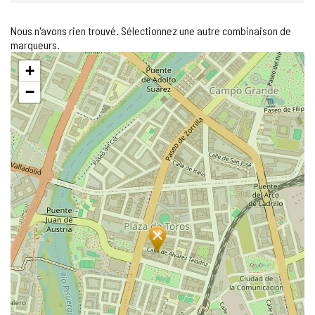
Nous n'avons rien trouvé. Sélectionnez une autre combinaison de
marqueurs.
Sauter
+
la
carte
−