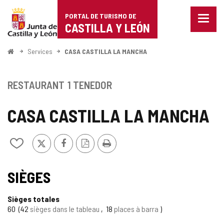
Portal
Passer au contenu
PORTAL DE TURISMO DE
Menu
de
CASTILLA Y LEÓN
fermé
Affich
Turismo
les
<
Services
CASA CASTILLA LA MANCHA
optio
Accueil
de
de
naviga
Castilla
RESTAURANT
1 TENEDOR
y
CASA CASTILLA LA MANCHA
León
X
Facebook
Version
Imprimer
Ajouter/retirer
PDF
le
contenu
de
SIÈGES
cahiers
Sièges totales
60
42
sièges dans le tableau
18
places à barra