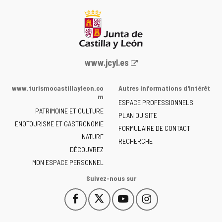
Portail
www.jcyl.es
Web
de
www.turismocastillayleon.co
Autres informations d'intérêt
la
m
ESPACE PROFESSIONNELS
Junta
PATRIMOINE ET CULTURE
de
PLAN DU SITE
ENOTOURISME ET GASTRONOMIE
Castilla
FORMULAIRE DE CONTACT
NATURE
y
RECHERCHE
León
DÉCOUVREZ
-
MON ESPACE PERSONNEL
Suivez-nous sur
Facebook
X
YouTube
Instagram
Este
Este
Este
Este
enlace
enlace
enlace
enlace