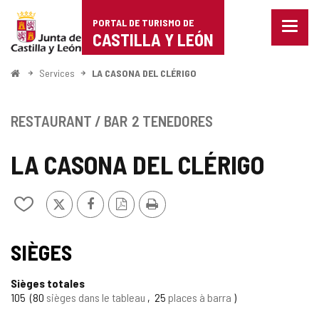
Portal
Passer au contenu
PORTAL DE TURISMO DE
Menu
de
CASTILLA Y LEÓN
fermé
Affich
Turismo
les
<
Services
LA CASONA DEL CLÉRIGO
optio
Accueil
de
de
naviga
Castilla
RESTAURANT / BAR
2 TENEDORES
y
LA CASONA DEL CLÉRIGO
León
X
Facebook
Version
Imprimer
Ajouter/retirer
PDF
le
contenu
de
SIÈGES
cahiers
Sièges totales
105
80
sièges dans le tableau
25
places à barra