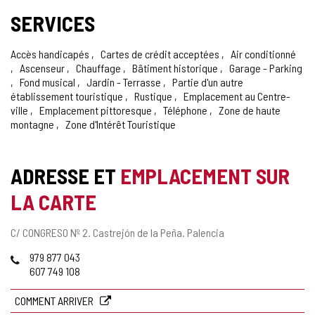
SERVICES
Accès handicapés
Cartes de crédit acceptées
Air conditionné
Ascenseur
Chauffage
Bâtiment historique
Garage - Parking
Fond musical
Jardin - Terrasse
Partie d'un autre
établissement touristique
Rustique
Emplacement au Centre-
ville
Emplacement pittoresque
Téléphone
Zone de haute
montagne
Zone d'Intérêt Touristique
ADRESSE ET
EMPLACEMENT SUR
LA CARTE
Adresse
C/ CONGRESO Nº 2.
Castrejón de la Peña.
Palencia
postale
Téléphones
979 877 043
607 749 108
COMMENT ARRIVER