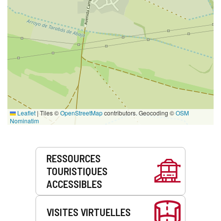
Leaflet
|
Tiles ©
OpenStreetMap
contributors. Geocoding ©
OSM
Nominatim
Prestations
RESSOURCES
de
TOURISTIQUES
service
ACCESSIBLES
VISITES VIRTUELLES