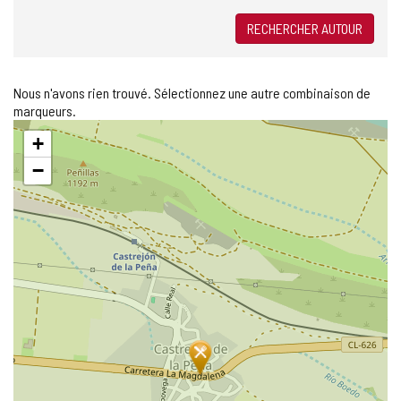
RECHERCHER AUTOUR
Nous n'avons rien trouvé. Sélectionnez une autre combinaison de
marqueurs.
Sauter
+
la
carte
−