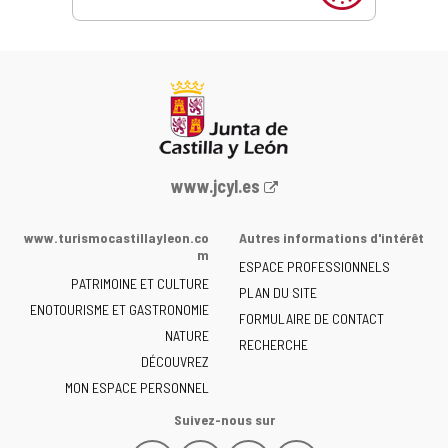
Portail
www.jcyl.es
Web
de
www.turismocastillayleon.co
Autres informations d'intérêt
la
m
ESPACE PROFESSIONNELS
Junta
PATRIMOINE ET CULTURE
de
PLAN DU SITE
ENOTOURISME ET GASTRONOMIE
Castilla
FORMULAIRE DE CONTACT
NATURE
y
RECHERCHE
León
DÉCOUVREZ
-
MON ESPACE PERSONNEL
Suivez-nous sur