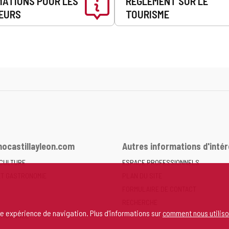
MATIONS POUR LES
RÈGLEMENT SUR LE
EURS
TOURISME
ocastillayleon.com
Autres informations d'intér
 CULTURE
ESPACE PROFESSIONNELS
ET GASTRONOMIE
PLAN DU SITE
FORMULAIRE DE CONTACT
RECHERCHE
re expérience de navigation. Plus d'informations sur
comment nous utiliso
ERSONNEL