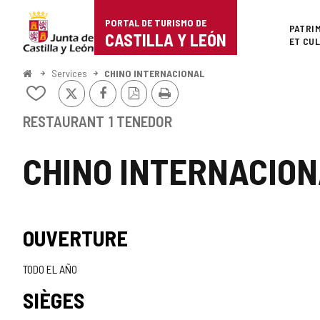
Portal
Passer au contenu
PORTAL DE TURISMO DE
Superi
PATRI
de
CASTILLA Y LEÓN
ET CU
Turismo
<
Services
CHINO INTERNACIONAL
Accueil
X
Facebook
Version
Imprimer
de
Ajouter/retirer
PDF
le
Castilla
contenu
RESTAURANT
1 TENEDOR
de
y
cahiers
CHINO INTERNACIO
León
OUVERTURE
TODO EL AÑO
SIÈGES