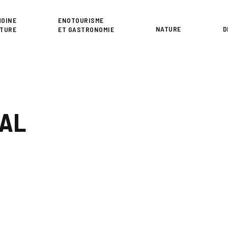
or
MOINE
ENOTOURISME
NATURE
D
LTURE
ET GASTRONOMIE
NAL