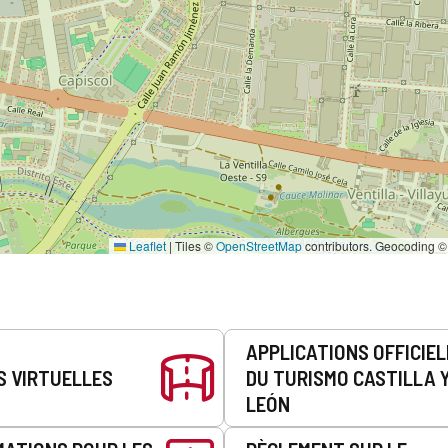
Leaflet
|
Tiles ©
OpenStreetMap
contributors. Geocoding 
APPLICATIONS OFFICIE
S VIRTUELLES
DU TURISMO CASTILLA 
LEÓN