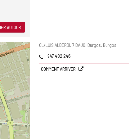
ER AUTOUR
Adresse
CL/LUIS ALBERDI, 7 BAJO.
Burgos.
Burgos
postale
Téléphones
947 482 246
COMMENT ARRIVER