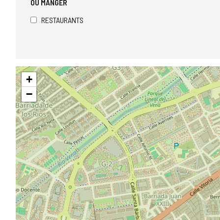
OÙ MANGER
RESTAURANTS
Sauter
+
la
carte
−