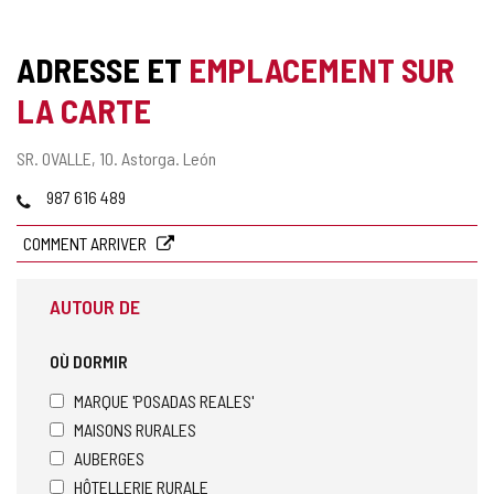
ADRESSE ET
EMPLACEMENT SUR
LA CARTE
Adresse
SR. OVALLE, 10.
Astorga.
León
postale
Téléphones
987 616 489
COMMENT ARRIVER
AUTOUR DE
OÙ DORMIR
MARQUE 'POSADAS REALES'
MAISONS RURALES
AUBERGES
HÔTELLERIE RURALE