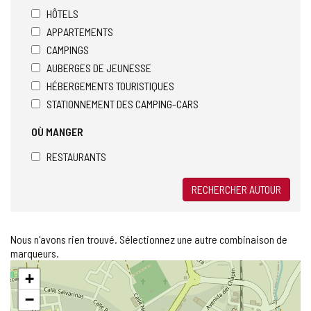
HÔTELS
APPARTEMENTS
CAMPINGS
AUBERGES DE JEUNESSE
HÉBERGEMENTS TOURISTIQUES
STATIONNEMENT DES CAMPING-CARS
OÙ MANGER
RESTAURANTS
RECHERCHER AUTOUR
Nous n'avons rien trouvé. Sélectionnez une autre combinaison de
marqueurs.
Sauter
+
la
carte
−