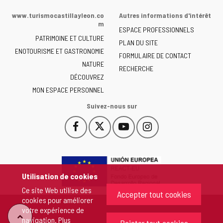
de
www.turismocastillayleon.co
Autres informations d'intérêt
la
m
ESPACE PROFESSIONNELS
Junta
PATRIMOINE ET CULTURE
de
PLAN DU SITE
ENOTOURISME ET GASTRONOMIE
Castilla
FORMULAIRE DE CONTACT
NATURE
y
RECHERCHE
León
DÉCOUVREZ
-
MON ESPACE PERSONNEL
Suivez-nous sur
Facebook
X
YouTube
Instagram
Este
Este
Este
Este
enlace
enlace
enlace
enlace
se
se
se
se
abrirá
abrirá
abrirá
abrirá
en
en
en
en
Utilisation de cookies
una
una
una
una
Ce site Web utilise des
ventana
ventana
ventana
ventana
Accepter tout cookies
cookies pour améliorer
nueva.
nueva.
nueva.
nueva.
votre expérience de
"Retour
navigation. Plus