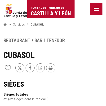
Portal
Passer au contenu
PORTAL DE TURISMO DE
Menu
de
CASTILLA Y LEÓN
fermé
Affich
Turismo
les
<
Services
CUBASOL
optio
Accueil
de
de
naviga
Castilla
RESTAURANT / BAR
1 TENEDOR
y
CUBASOL
León
X
Facebook
Version
Imprimer
Ajouter/retirer
PDF
le
contenu
de
SIÈGES
cahiers
Sièges totales
32
32
sièges dans le tableau