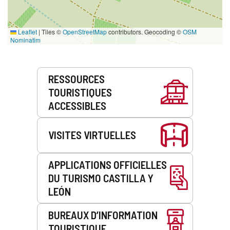
Leaflet
|
Tiles ©
OpenStreetMap
contributors. Geocoding ©
OSM
Nominatim
Prestations
RESSOURCES
de
TOURISTIQUES
service
ACCESSIBLES
VISITES VIRTUELLES
APPLICATIONS OFFICIELLES
DU TURISMO CASTILLA Y
LEÓN
BUREAUX D’INFORMATION
TOURISTIQUE