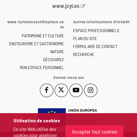
Portail
www.jcyl.es
Web
de
www.turismocastillayleon.co
Autres informations d'intérêt
la
m
ESPACE PROFESSIONNELS
Junta
PATRIMOINE ET CULTURE
de
PLAN DU SITE
ENOTOURISME ET GASTRONOMIE
Castilla
FORMULAIRE DE CONTACT
NATURE
y
RECHERCHE
León
DÉCOUVREZ
-
MON ESPACE PERSONNEL
Suivez-nous sur
Facebook
X
YouTube
Instagram
Este
Este
Este
Este
enlace
enlace
enlace
enlace
se
se
se
se
abrirá
abrirá
abrirá
abrirá
en
en
en
en
Utilisation de cookies
una
una
una
una
Ce site Web utilise des
ventana
ventana
ventana
ventana
Accepter tout cookies
cookies pour améliorer
nueva.
nueva.
nueva.
nueva.