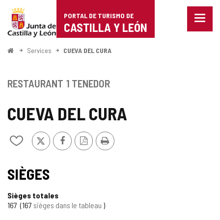
Portal
Passer au contenu
PORTAL DE TURISMO DE
Menu
de
CASTILLA Y LEÓN
fermé
Affich
Turismo
les
<
Services
CUEVA DEL CURA
optio
Accueil
de
de
naviga
Castilla
RESTAURANT
1 TENEDOR
y
CUEVA DEL CURA
León
X
Facebook
Version
Imprimer
Ajouter/retirer
PDF
le
contenu
de
SIÈGES
cahiers
Sièges totales
167
167
sièges dans le tableau