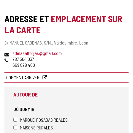
ADRESSE ET
EMPLACEMENT SUR
LA CARTE
Adresse
C/ MANUEL CADENAS, S/N..
Valdevimbre.
León
postale
Adresse
sdelasalforjas@gmail.com
de
Téléphones
987 304 037
courrier
669 898 460
électronique
COMMENT ARRIVER
AUTOUR DE
OÙ DORMIR
MARQUE 'POSADAS REALES'
MAISONS RURALES