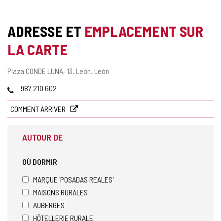
ADRESSE ET
EMPLACEMENT SUR
LA CARTE
Adresse
Plaza CONDE LUNA, 13.
León.
León
postale
Téléphones
987 210 602
COMMENT ARRIVER
AUTOUR DE
OÙ DORMIR
MARQUE 'POSADAS REALES'
MAISONS RURALES
AUBERGES
HÔTELLERIE RURALE