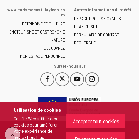
de
www.turismocastillayleon.co
Autres informations d'intérêt
la
m
ESPACE PROFESSIONNELS
Junta
PATRIMOINE ET CULTURE
de
PLAN DU SITE
ENOTOURISME ET GASTRONOMIE
Castilla
FORMULAIRE DE CONTACT
NATURE
y
RECHERCHE
León
DÉCOUVREZ
-
MON ESPACE PERSONNEL
Suivez-nous sur
Facebook
X
YouTube
Instagram
Este
Este
Este
Este
enlace
enlace
enlace
enlace
se
se
se
se
abrirá
abrirá
abrirá
abrirá
en
en
en
en
Utilisation de cookies
una
una
una
una
Ce site Web utilise des
ventana
ventana
ventana
ventana
Accepter tout cookies
cookies pour améliorer
nueva.
nueva.
nueva.
nueva.
votre expérience de
"Retour
navigation. Plus