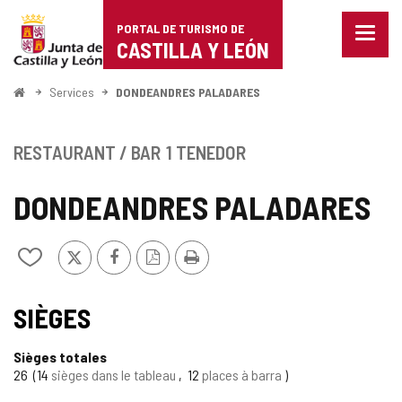
Portal
Passer au contenu
PORTAL DE TURISMO DE
Menu
de
CASTILLA Y LEÓN
fermé
Affich
Turismo
les
<
Services
DONDEANDRES PALADARES
optio
Accueil
de
de
naviga
Castilla
RESTAURANT / BAR
1 TENEDOR
y
DONDEANDRES PALADARES
León
X
Facebook
Version
Imprimer
Ajouter/retirer
PDF
le
contenu
de
SIÈGES
cahiers
Sièges totales
26
14
sièges dans le tableau
12
places à barra