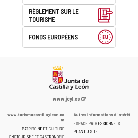
RÈGLEMENT SUR LE
TOURISME
FONDS EUROPÉENS
Portail
www.jcyl.es
Web
de
www.turismocastillayleon.co
Autres informations d'intérêt
la
m
ESPACE PROFESSIONNELS
Junta
PATRIMOINE ET CULTURE
de
PLAN DU SITE
ENOTOURISME ET GASTRONOMIE