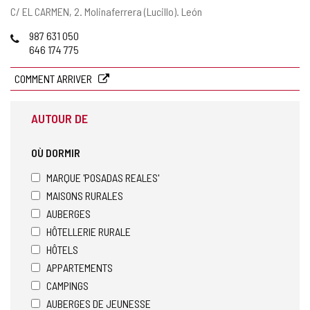
Adresse
C/ EL CARMEN, 2.
Molinaferrera (Lucillo).
León
postale
Téléphones
987 631 050
646 174 775
COMMENT ARRIVER
AUTOUR DE
OÙ DORMIR
MARQUE 'POSADAS REALES'
MAISONS RURALES
AUBERGES
HÔTELLERIE RURALE
HÔTELS
APPARTEMENTS
CAMPINGS
AUBERGES DE JEUNESSE