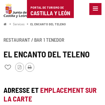
Portal
Passer au contenu
PORTAL DE TURISMO DE
Menu
de
CASTILLA Y LEÓN
fermé
Affich
Turismo
les
<
Services
EL ENCANTO DEL TELENO
optio
Accueil
de
de
naviga
Castilla
RESTAURANT / BAR
1 TENEDOR
y
EL ENCANTO DEL TELENO
León
Version
Imprimer
Ajouter/retirer
PDF
le
contenu
de
cahiers
ADRESSE ET
EMPLACEMENT SUR
LA CARTE