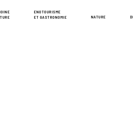
or
MOINE
ENOTOURISME
NATURE
D
LTURE
ET GASTRONOMIE