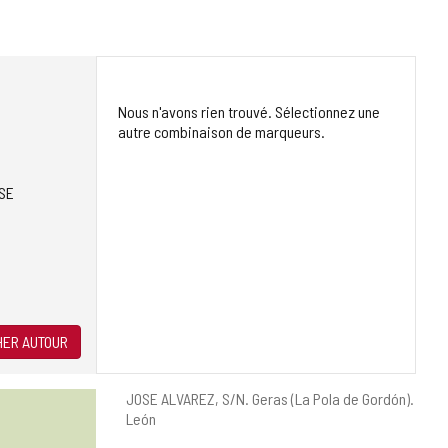
Nous n'avons rien trouvé. Sélectionnez une
autre combinaison de marqueurs.
SE
ER AUTOUR
Adresse
JOSE ALVAREZ, S/N.
Geras (La Pola de Gordón).
postale
León