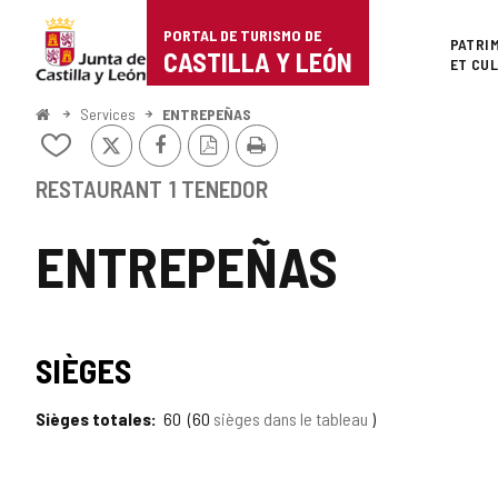
Portal
Passer au contenu
PORTAL DE TURISMO DE
Superi
PATRI
de
CASTILLA Y LEÓN
ET CU
Turismo
<
Services
ENTREPEÑAS
Accueil
X
Facebook
Version
Imprimer
de
Ajouter/retirer
PDF
le
Castilla
contenu
RESTAURANT
1 TENEDOR
de
y
cahiers
ENTREPEÑAS
León
SIÈGES
Sièges totales
60
60
sièges dans le tableau