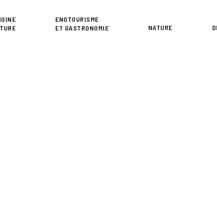
or
MOINE
ENOTOURISME
NATURE
D
LTURE
ET GASTRONOMIE