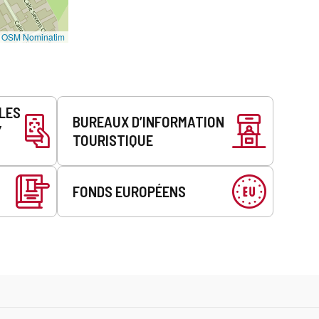
r
i
©
OSM Nominatim
e
é
l
e
c
LLES
t
BUREAUX D’INFORMATION
r
Y
TOURISTIQUE
o
n
i
q
FONDS EUROPÉENS
u
e
)