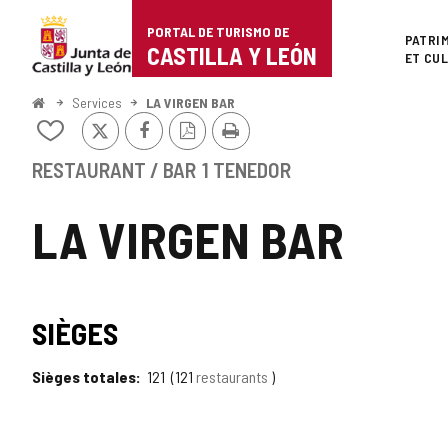
Portal
Passer au contenu
PORTAL DE TURISMO DE
Superi
PATRI
de
CASTILLA Y LEÓN
ET CU
Turismo
<
Services
LA VIRGEN BAR
Accueil
X
Facebook
Version
Imprimer
de
Ajouter/retirer
PDF
le
Castilla
contenu
RESTAURANT / BAR
1 TENEDOR
de
y
cahiers
LA VIRGEN BAR
León
TIPO
SIÈGES
Sièges totales
121
121
restaurants