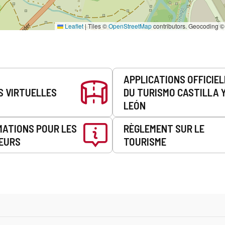
Leaflet
|
Tiles ©
OpenStreetMap
contributors. Geocoding 
APPLICATIONS OFFICIE
S VIRTUELLES
DU TURISMO CASTILLA 
LEÓN
MATIONS POUR LES
RÈGLEMENT SUR LE
EURS
TOURISME